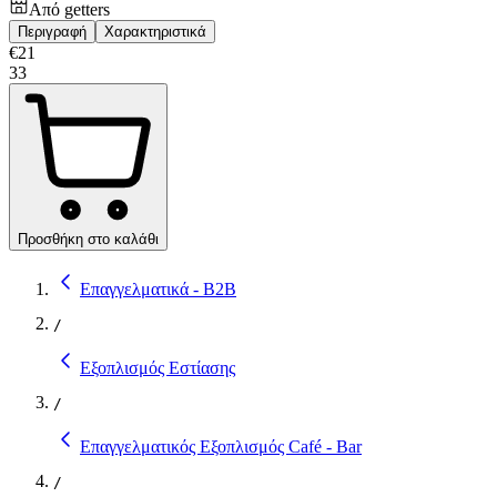
Από
getters
Περιγραφή
Χαρακτηριστικά
€
21
33
Προσθήκη στο καλάθι
Επαγγελματικά - B2B
/
Εξοπλισμός Εστίασης
/
Επαγγελματικός Εξοπλισμός Café - Bar
/