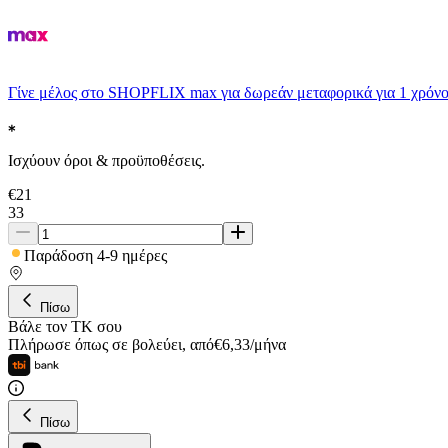
Γίνε μέλος στο SHOPFLIX max για δωρεάν μεταφορικά για 1 χρόνο
Ισχύουν όροι & προϋποθέσεις.
€
21
33
Παράδοση 4-9 ημέρες
Πίσω
Βάλε τον ΤΚ σου
Πλήρωσε όπως σε βολεύει
,
από
€
6,33
/
μήνα
Πίσω