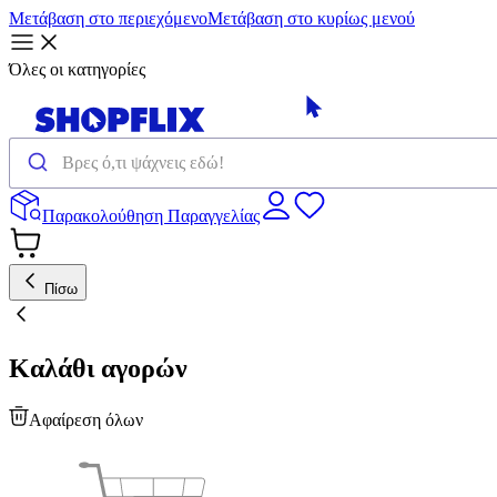
Μετάβαση στο περιεχόμενο
Μετάβαση στο κυρίως μενού
Όλες οι κατηγορίες
Παρακολούθηση Παραγγελίας
Πίσω
Καλάθι αγορών
Αφαίρεση όλων