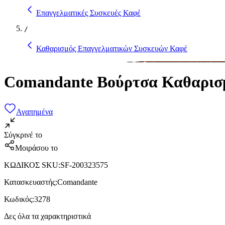
Επαγγελματικές Συσκευές Καφέ
/
Καθαρισμός Επαγγελματικών Συσκευών Καφέ
Comandante Βούρτσα Καθαρισ
Αγαπημένα
Σύγκρινέ το
Μοιράσου το
ΚΩΔΙΚΟΣ SKU
:
SF-200323575
Κατασκευαστής
:
Comandante
Κωδικός
:
3278
Δες όλα τα χαρακτηριστικά