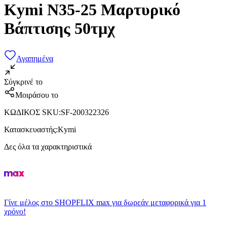
Kymi N35-25 Μαρτυρικό
Βάπτισης 50τμχ
Αγαπημένα
Σύγκρινέ το
Μοιράσου το
ΚΩΔΙΚΟΣ SKU
:
SF-200322326
Κατασκευαστής
:
Kymi
Δες όλα τα χαρακτηριστικά
Γίνε μέλος στο SHOPFLIX max για δωρεάν μεταφορικά για 1
χρόνο!