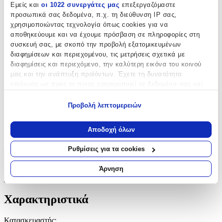
θα μείνουν αξέχαστα τόσο στο παιδί όσο και στην οικογένεια.
Εμείς και
οι 1022 συνεργάτες μας
επεξεργαζόμαστε
προσωπικά σας δεδομένα, π.χ. τη διεύθυνση IP σας,
Χαρακτηριστικά
χρησιμοποιώντας τεχνολογία όπως cookies για να
αποθηκεύουμε και να έχουμε πρόσβαση σε πληροφορίες στη
Κατασκευαστής
:
συσκευή σας, με σκοπό την προβολή εξατομικευμένων
διαφημίσεων και περιεχομένου, τις μετρήσεις σχετικά με
Kymi
διαφημίσεις και περιεχόμενο, την καλύτερη εικόνα του κοινού
μας και την ανάπτυξη προϊόντων. Έχετε τη δυνατότητα
Τεμάχια
:
επιλογής ως προς το ποιος χρησιμοποιεί τα δεδομένα σας και
50
για ποιους σκοπούς.
Προβολή λεπτομερειών
τμχ
Εάν μας επιτρέπετε, θα θέλαμε επίσης:
Φύλο
:
Να συλλέξουμε πληροφορίες σχετικά με τη γεωγραφική
Αποδοχή όλων
Κορίτσι
σας τοποθεσία, οι οποίες μπορεί να είναι ακριβείς σε
απόσταση μερικών μέτρων
Ρυθμίσεις για τα cookies
Να αναγνωρίσουμε τη συσκευή σας σαρώνοντας ενεργά
Χαρακτηριστικά
για συγκεκριμένα χαρακτηριστικά (δακτυλικό αποτύπωμα)
Άρνηση
Μάθετε περισσότερα σχετικά με τον τρόπο επεξεργασίας των
+
προσωπικών σας δεδομένων και καθορίστε τις προτιμήσεις σας
στην
ενότητα “Λεπτομέρειες”
. Μπορείτε να αλλάξετε ή να
Χαρακτηριστικά
ανακαλέσετε τη συγκατάθεσή σας ανά πάσα στιγμή από τη
Δήλωση Cookies.
Κατασκευαστής
: