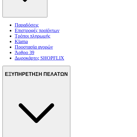
Παραδόσεις
Επιστροφές προϊόντων
Τρόποι πληρωμής
Klarna
Προστασία αγορών
Άρθρο 39
Δωροκάρτες SHOPFLIX
ΕΞΥΠΗΡΕΤΗΣΗ ΠΕΛΑΤΩΝ