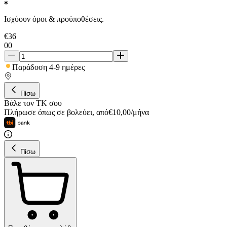
Ισχύουν όροι & προϋποθέσεις.
€
36
00
Παράδοση 4-9 ημέρες
Πίσω
Βάλε τον ΤΚ σου
Πλήρωσε όπως σε βολεύει
,
από
€
10,00
/
μήνα
Πίσω