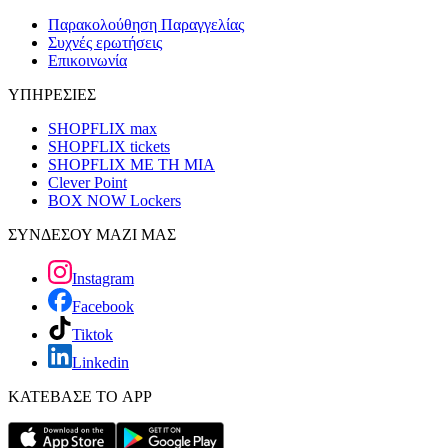
Παρακολούθηση Παραγγελίας
Συχνές ερωτήσεις
Επικοινωνία
ΥΠΗΡΕΣΙΕΣ
SHOPFLIX max
SHOPFLIX tickets
SHOPFLIX ΜΕ ΤΗ ΜΙΑ
Clever Point
BOX NOW Lockers
ΣΥΝΔΕΣΟΥ ΜΑΖΙ ΜΑΣ
Instagram
Facebook
Tiktok
Linkedin
ΚΑΤΕΒΑΣΕ ΤΟ APP