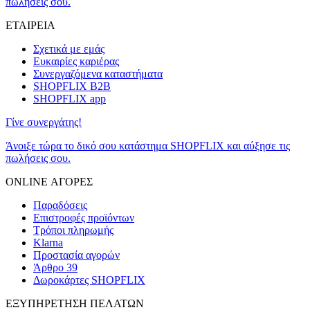
πωλήσεις σου.
ΕΤΑΙΡΕΙΑ
Σχετικά με εμάς
Ευκαιρίες καριέρας
Συνεργαζόμενα καταστήματα
SHOPFLIX B2B
SHOPFLIX app
Γίνε συνεργάτης!
Άνοιξε τώρα το δικό σου κατάστημα SHOPFLIX και αύξησε τις
πωλήσεις σου.
ONLINE ΑΓΟΡΕΣ
Παραδόσεις
Επιστροφές προϊόντων
Τρόποι πληρωμής
Klarna
Προστασία αγορών
Άρθρο 39
Δωροκάρτες SHOPFLIX
ΕΞΥΠΗΡΕΤΗΣΗ ΠΕΛΑΤΩΝ