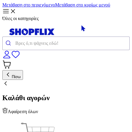
Μετάβαση στο περιεχόμενο
Μετάβαση στο κυρίως μενού
Όλες οι κατηγορίες
Πίσω
Καλάθι αγορών
Αφαίρεση όλων