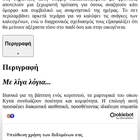
αποτελούν μια ξεχωριστή πρόταση για όσους αναζητούν κάτι
όμορφο και συμβολικό ως αναμνηστικό της ημέρας. Το σετ
περιλαμβάνει αρκετά τεμάχια για να καλύψει τις ανάγκες των
καλεσμένων, ενώ ο διαχρονικός σχεδιασμός τους εξασφαλίζει ότι
θα μείνουν αξέχαστα τόσο στο παιδί όσο και στην οικογένεια.
Περιγραφή
+
Περιγραφή
Με λίγα λόγια...
Ιδανικά για τη βάπτιση ενός κοριτσιού, τα μαρτυρικά του οίκου
Kymi συνδυάζουν ποιότητα και κομψότητα. Η επιλογή αυτή
προσφέρει διακριτική αισθητική, προσθέτοντας ιδιαίτερη σημασία
στη σημαντική αυτή στιγμή. Κατασκευασμένα με φροντίδα,
αποτελούν μια ξεχωριστή πρόταση για όσους αναζητούν κάτι
όμορφο και συμβολικό ως αναμνηστικό της ημέρας. Το σετ
περιλαμβάνει αρκετά τεμάχια για να καλύψει τις ανάγκες των
καλεσμένων, ενώ ο διαχρονικός σχεδιασμός τους εξασφαλίζει ότι
Υπεύθυνη χρήση των δεδομένων σας