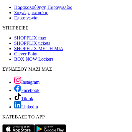
Παρακολούθηση Παραγγελίας
Συχνές ερωτήσεις
Επικοινωνία
ΥΠΗΡΕΣΙΕΣ
SHOPFLIX max
SHOPFLIX tickets
SHOPFLIX ΜΕ ΤΗ ΜΙΑ
Clever Point
BOX NOW Lockers
ΣΥΝΔΕΣΟΥ ΜΑΖΙ ΜΑΣ
Instagram
Facebook
Tiktok
Linkedin
ΚΑΤΕΒΑΣΕ ΤΟ APP