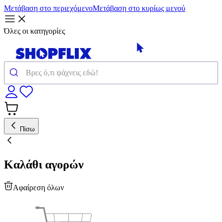
Μετάβαση στο περιεχόμενο
Μετάβαση στο κυρίως μενού
Όλες οι κατηγορίες
Πίσω
Καλάθι αγορών
Αφαίρεση όλων