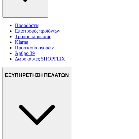
Παραδόσεις
Επιστροφές προϊόντων
Τρόποι πληρωμής
Klarna
Προστασία αγορών
Άρθρο 39
Δωροκάρτες SHOPFLIX
ΕΞΥΠΗΡΕΤΗΣΗ ΠΕΛΑΤΩΝ