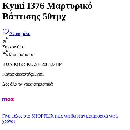
Kymi I376 Μαρτυρικό
Βάπτισης 50τμχ
Αγαπημένα
Σύγκρινέ το
Μοιράσου το
ΚΩΔΙΚΟΣ SKU
:
SF-200322184
Κατασκευαστής
:
Kymi
Δες όλα τα χαρακτηριστικά
Γίνε μέλος στο SHOPFLIX max για δωρεάν μεταφορικά για 1
χρόνο!