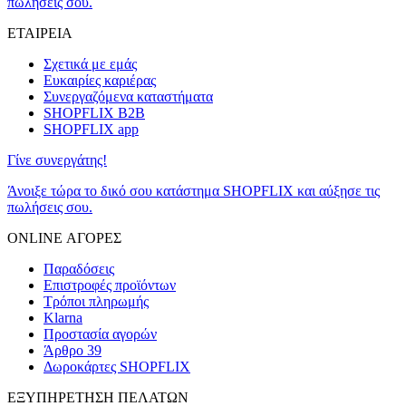
πωλήσεις σου.
ΕΤΑΙΡΕΙΑ
Σχετικά με εμάς
Ευκαιρίες καριέρας
Συνεργαζόμενα καταστήματα
SHOPFLIX B2B
SHOPFLIX app
Γίνε συνεργάτης!
Άνοιξε τώρα το δικό σου κατάστημα SHOPFLIX και αύξησε τις
πωλήσεις σου.
ONLINE ΑΓΟΡΕΣ
Παραδόσεις
Επιστροφές προϊόντων
Τρόποι πληρωμής
Klarna
Προστασία αγορών
Άρθρο 39
Δωροκάρτες SHOPFLIX
ΕΞΥΠΗΡΕΤΗΣΗ ΠΕΛΑΤΩΝ