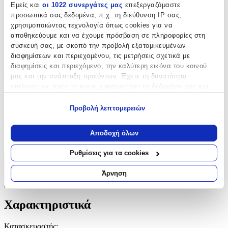
αγοριού.
Εμείς και
οι 1022 συνεργάτες μας
επεξεργαζόμαστε
προσωπικά σας δεδομένα, π.χ. τη διεύθυνση IP σας,
Χαρακτηριστικά
χρησιμοποιώντας τεχνολογία όπως cookies για να
αποθηκεύουμε και να έχουμε πρόσβαση σε πληροφορίες στη
Κατασκευαστής
:
συσκευή σας, με σκοπό την προβολή εξατομικευμένων
διαφημίσεων και περιεχομένου, τις μετρήσεις σχετικά με
Kymi
διαφημίσεις και περιεχόμενο, την καλύτερη εικόνα του κοινού
μας και την ανάπτυξη προϊόντων. Έχετε τη δυνατότητα
Τεμάχια
:
επιλογής ως προς το ποιος χρησιμοποιεί τα δεδομένα σας και
50
για ποιους σκοπούς.
Προβολή λεπτομερειών
τμχ
Εάν μας επιτρέπετε, θα θέλαμε επίσης:
Φύλο
:
Να συλλέξουμε πληροφορίες σχετικά με τη γεωγραφική
Αποδοχή όλων
Αγόρι
σας τοποθεσία, οι οποίες μπορεί να είναι ακριβείς σε
απόσταση μερικών μέτρων
Ρυθμίσεις για τα cookies
Να αναγνωρίσουμε τη συσκευή σας σαρώνοντας ενεργά
Χαρακτηριστικά
για συγκεκριμένα χαρακτηριστικά (δακτυλικό αποτύπωμα)
Άρνηση
Μάθετε περισσότερα σχετικά με τον τρόπο επεξεργασίας των
+
προσωπικών σας δεδομένων και καθορίστε τις προτιμήσεις σας
στην
ενότητα “Λεπτομέρειες”
. Μπορείτε να αλλάξετε ή να
Χαρακτηριστικά
ανακαλέσετε τη συγκατάθεσή σας ανά πάσα στιγμή από τη
Δήλωση Cookies.
Κατασκευαστής
: