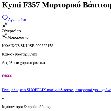
Kymi F357 Μαρτυρικό Βάπτιση
Αγαπημένα
Σύγκρινέ το
Μοιράσου το
ΚΩΔΙΚΟΣ SKU
:
SF-200322158
Κατασκευαστής
:
Kymi
Δες όλα τα χαρακτηριστικά
Γίνε μέλος στο SHOPFLIX max για δωρεάν μεταφορικά για 1 χρόνο
Ισχύουν όροι & προϋποθέσεις.