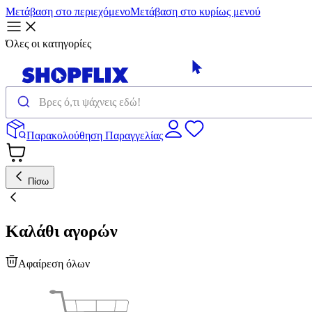
Μετάβαση στο περιεχόμενο
Μετάβαση στο κυρίως μενού
Όλες οι κατηγορίες
Παρακολούθηση Παραγγελίας
Πίσω
Καλάθι αγορών
Αφαίρεση όλων