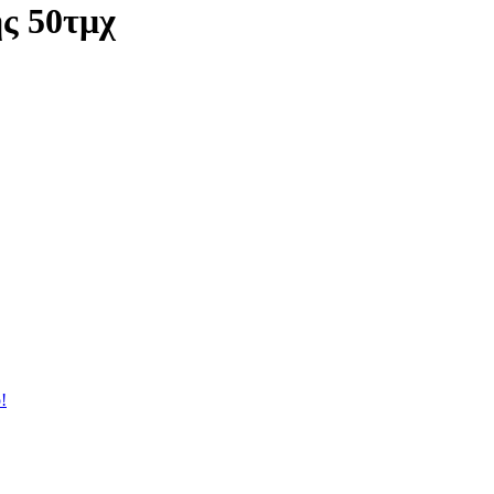
ς 50τμχ
!