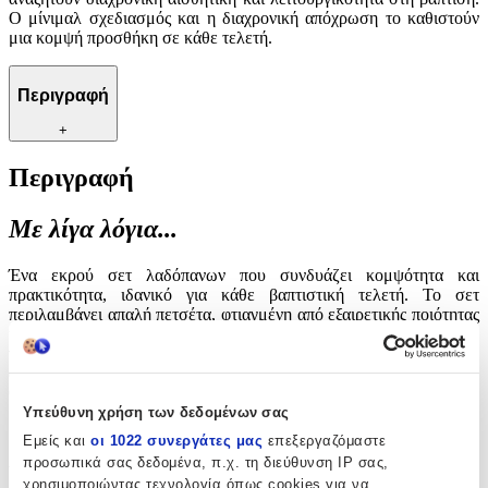
Ο μίνιμαλ σχεδιασμός και η διαχρονική απόχρωση το καθιστούν
μια κομψή προσθήκη σε κάθε τελετή.
Περιγραφή
+
Περιγραφή
Με λίγα λόγια...
Ένα εκρού σετ λαδόπανων που συνδυάζει κομψότητα και
πρακτικότητα, ιδανικό για κάθε βαπτιστική τελετή. Το σετ
περιλαμβάνει απαλή πετσέτα, φτιαγμένη από εξαιρετικής ποιότητας
υλικά που φροντίζουν το ευαίσθητο δέρμα του παιδιού. Κατάλληλο
για αγόρια και κορίτσια, αποτελεί ιδανική επιλογή για γονείς που
αναζητούν διαχρονική αισθητική και λειτουργικότητα στη βάπτιση.
Ο μίνιμαλ σχεδιασμός και η διαχρονική απόχρωση το καθιστούν
μια κομψή προσθήκη σε κάθε τελετή.
Υπεύθυνη χρήση των δεδομένων σας
Εμείς και
οι 1022 συνεργάτες μας
επεξεργαζόμαστε
Χαρακτηριστικά
προσωπικά σας δεδομένα, π.χ. τη διεύθυνση IP σας,
χρησιμοποιώντας τεχνολογία όπως cookies για να