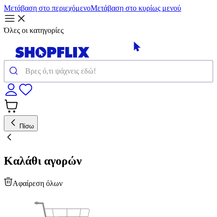
Μετάβαση στο περιεχόμενο
Μετάβαση στο κυρίως μενού
Όλες οι κατηγορίες
Πίσω
Καλάθι αγορών
Αφαίρεση όλων