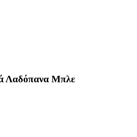
κά Λαδόπανα Μπλε