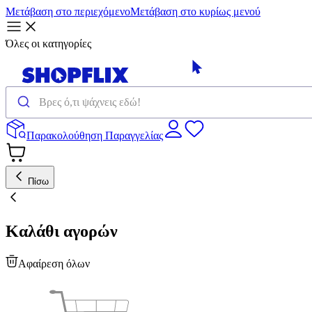
Μετάβαση στο περιεχόμενο
Μετάβαση στο κυρίως μενού
Όλες οι κατηγορίες
Παρακολούθηση Παραγγελίας
Πίσω
Καλάθι αγορών
Αφαίρεση όλων