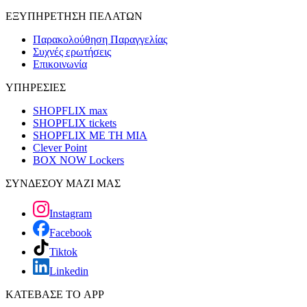
ΕΞΥΠΗΡΕΤΗΣΗ ΠΕΛΑΤΩΝ
Παρακολούθηση Παραγγελίας
Συχνές ερωτήσεις
Επικοινωνία
ΥΠΗΡΕΣΙΕΣ
SHOPFLIX max
SHOPFLIX tickets
SHOPFLIX ΜΕ ΤΗ ΜΙΑ
Clever Point
BOX NOW Lockers
ΣΥΝΔΕΣΟΥ ΜΑΖΙ ΜΑΣ
Instagram
Facebook
Tiktok
Linkedin
ΚΑΤΕΒΑΣΕ ΤΟ APP