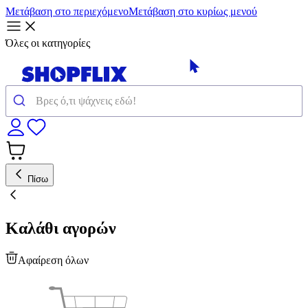
Μετάβαση στο περιεχόμενο
Μετάβαση στο κυρίως μενού
Όλες οι κατηγορίες
Πίσω
Καλάθι αγορών
Αφαίρεση όλων