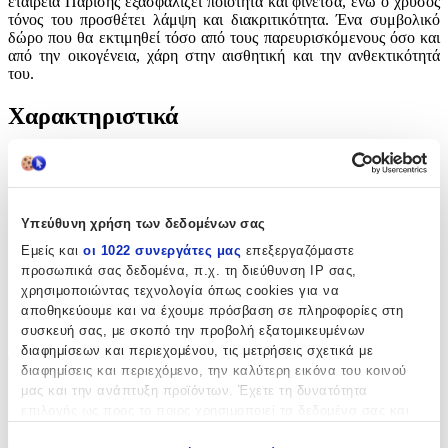
εταιρεία Παρίσης εξασφαλίζει ποιότητα και φινέτσα, ενώ ο χρυσός
τόνος του προσθέτει λάμψη και διακριτικότητα. Ένα συμβολικό
δώρο που θα εκτιμηθεί τόσο από τους παρευρισκόμενους όσο και
από την οικογένεια, χάρη στην αισθητική και την ανθεκτικότητά
του.
Χαρακτηριστικά
Κατασκευαστής
:
Παρίσης
Υπεύθυνη χρήση των δεδομένων σας
Είδος
:
Εμείς και
οι 1022 συνεργάτες μας
επεξεργαζόμαστε
Μπρελόκ
προσωπικά σας δεδομένα, π.χ. τη διεύθυνση IP σας,
χρησιμοποιώντας τεχνολογία όπως cookies για να
Σχέδιο
:
αποθηκεύουμε και να έχουμε πρόσβαση σε πληροφορίες στη
Κωνσταντινάτο
συσκευή σας, με σκοπό την προβολή εξατομικευμένων
διαφημίσεων και περιεχομένου, τις μετρήσεις σχετικά με
Τεμάχια
:
διαφημίσεις και περιεχόμενο, την καλύτερη εικόνα του κοινού
μας και την ανάπτυξη προϊόντων. Έχετε τη δυνατότητα
50
επιλογής ως προς το ποιος χρησιμοποιεί τα δεδομένα σας και
τμχ
για ποιους σκοπούς.