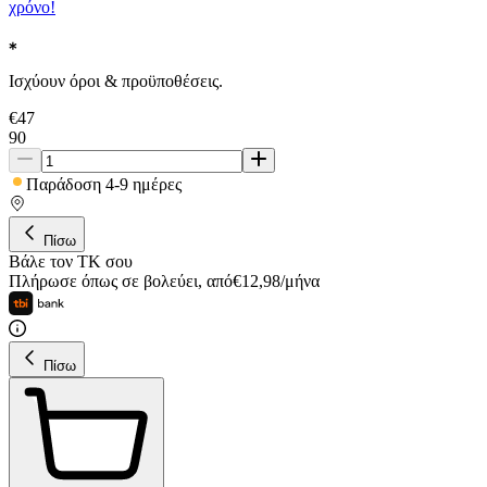
χρόνο!
Ισχύουν όροι & προϋποθέσεις.
€
47
90
Παράδοση 4-9 ημέρες
Πίσω
Βάλε τον ΤΚ σου
Πλήρωσε όπως σε βολεύει
,
από
€
12,98
/
μήνα
Πίσω