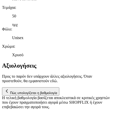
διαφημίσεις και περιεχόμενο, την καλύτερη εικόνα του κοινού
μας και την ανάπτυξη προϊόντων. Επίσης, κοινοποιούμε
Τεμάχια
:
πληροφορίες σχετικά με την από μέρους σας χρήση της
τοποθεσίας μας στους συνεργάτες μέσων κοινωνικής
50
δικτύωσης, διαφημίσεων και ανάλυσης.
τμχ
Φύλο
:
Unisex
Χρώμα
:
Χρυσό
Αξιολογήσεις
Προς το παρόν δεν υπάρχουν άλλες αξιολογήσεις. Όταν
προστεθούν, θα εμφανιστούν εδώ.
Πώς υπολογίζεται η βαθμολογία
Η τελική βαθμολογία βασίζεται αποκλειστικά σε κριτικές χρηστών
που έχουν πραγματοποιήσει αγορά μέσω SHOPFLIX ή έχουν
επιβεβαιώσει την αγορά τους.