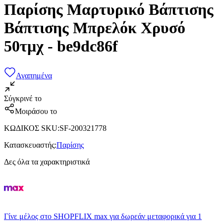
Παρίσης Μαρτυρικό Βάπτισης
Βάπτισης Μπρελόκ Χρυσό
50τμχ - be9dc86f
Αγαπημένα
Σύγκρινέ το
Μοιράσου το
ΚΩΔΙΚΟΣ SKU
:
SF-200321778
Κατασκευαστής
:
Παρίσης
Δες όλα τα χαρακτηριστικά
Γίνε μέλος στο SHOPFLIX max για δωρεάν μεταφορικά για 1