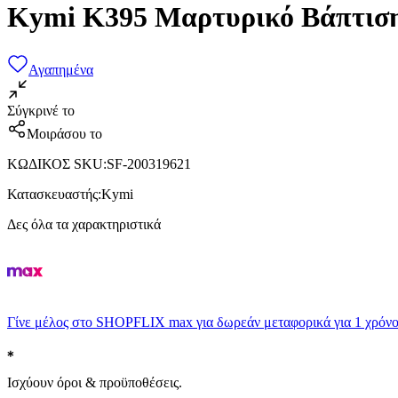
Kymi K395 Μαρτυρικό Βάπτιση
Αγαπημένα
Σύγκρινέ το
Μοιράσου το
ΚΩΔΙΚΟΣ SKU
:
SF-200319621
Κατασκευαστής
:
Kymi
Δες όλα τα χαρακτηριστικά
Γίνε μέλος στο SHOPFLIX max για δωρεάν μεταφορικά για 1 χρόνο
Ισχύουν όροι & προϋποθέσεις.