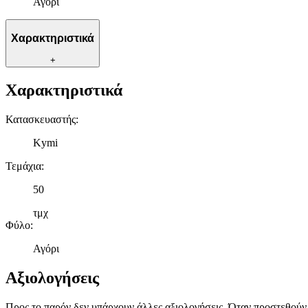
Αγόρι
Χαρακτηριστικά
+
Χαρακτηριστικά
Κατασκευαστής
:
Kymi
Τεμάχια
:
50
τμχ
Φύλο
:
Αγόρι
Αξιολογήσεις
Προς το παρόν δεν υπάρχουν άλλες αξιολογήσεις. Όταν προστεθούν