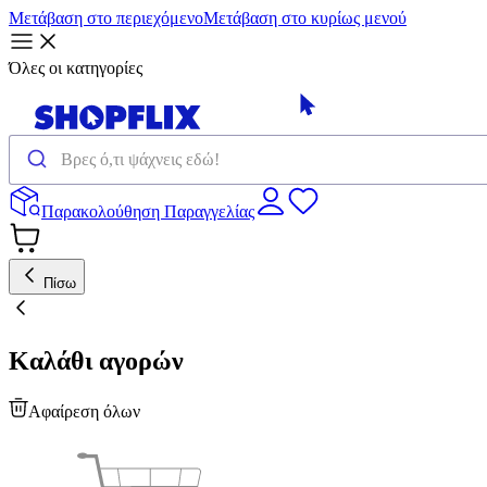
Μετάβαση στο περιεχόμενο
Μετάβαση στο κυρίως μενού
Όλες οι κατηγορίες
Παρακολούθηση Παραγγελίας
Πίσω
Καλάθι αγορών
Αφαίρεση όλων