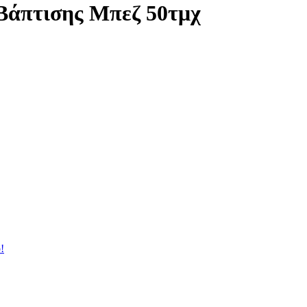
Βάπτισης Μπεζ 50τμχ
!