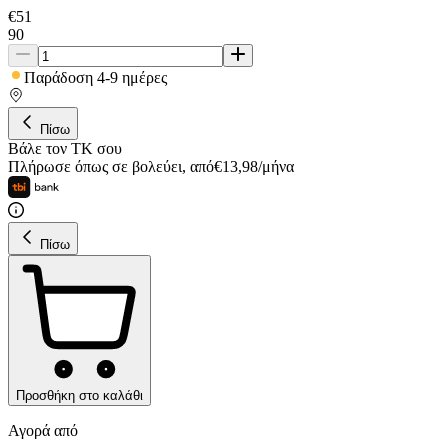
€
51
90
Παράδοση 4-9 ημέρες
Πίσω
Βάλε τον ΤΚ σου
Πλήρωσε όπως σε βολεύει
,
από
€
13,98
/
μήνα
Πίσω
Προσθήκη στο καλάθι
Αγορά από