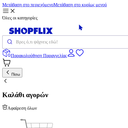
Μετάβαση στο περιεχόμενο
Μετάβαση στο κυρίως μενού
Όλες οι κατηγορίες
Παρακολούθηση Παραγγελίας
Πίσω
Καλάθι αγορών
Αφαίρεση όλων