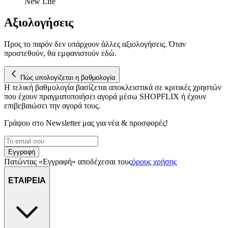
New Life
μας επεξεργαζόμαστε προσωπικά σας δεδομένα, π.χ. τη
διεύθυνση IP σας, χρησιμοποιώντας τεχνολογία όπως cookies
Αξιολογήσεις
για να αποθηκεύουμε και να έχουμε πρόσβαση σε πληροφορίες
στη συσκευή σας, με σκοπό την προβολή εξατομικευμένων
Προς το παρόν δεν υπάρχουν άλλες αξιολογήσεις. Όταν
διαφημίσεων και περιεχομένου, τις μετρήσεις σχετικά με
προστεθούν, θα εμφανιστούν εδώ.
διαφημίσεις και περιεχόμενο, την καλύτερη εικόνα του κοινού
μας και την ανάπτυξη προϊόντων. Επίσης, κοινοποιούμε
πληροφορίες σχετικά με την από μέρους σας χρήση της
Πώς υπολογίζεται η βαθμολογία
τοποθεσίας μας στους συνεργάτες μέσων κοινωνικής
Η τελική βαθμολογία βασίζεται αποκλειστικά σε κριτικές χρηστών
δικτύωσης, διαφημίσεων και ανάλυσης.
που έχουν πραγματοποιήσει αγορά μέσω SHOPFLIX ή έχουν
επιβεβαιώσει την αγορά τους.
Γράψου στο Νewsletter μας για νέα & προσφορές!
Εγγραφή
Πατώντας «Εγγραφή» αποδέχεσαι τους
όρους χρήσης
ΕΤΑΙΡΕΙΑ