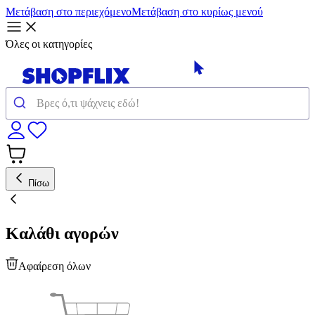
Μετάβαση στο περιεχόμενο
Μετάβαση στο κυρίως μενού
Όλες οι κατηγορίες
Πίσω
Καλάθι αγορών
Αφαίρεση όλων