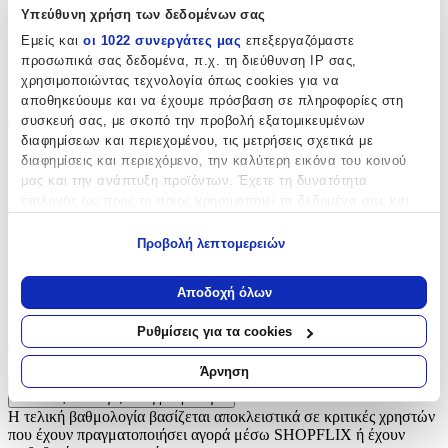
Χαρακτηριστικά
Υπεύθυνη χρήση των δεδομένων σας
Εμείς και
οι 1022 συνεργάτες μας
επεξεργαζόμαστε
Κατασκευαστής
:
προσωπικά σας δεδομένα, π.χ. τη διεύθυνση IP σας,
χρησιμοποιώντας τεχνολογία όπως cookies για να
Kymi
αποθηκεύουμε και να έχουμε πρόσβαση σε πληροφορίες στη
συσκευή σας, με σκοπό την προβολή εξατομικευμένων
Τεμάχια
:
διαφημίσεων και περιεχομένου, τις μετρήσεις σχετικά με
50
διαφημίσεις και περιεχόμενο, την καλύτερη εικόνα του κοινού
μας και την ανάπτυξη προϊόντων. Έχετε τη δυνατότητα
τμχ
επιλογής ως προς το ποιος χρησιμοποιεί τα δεδομένα σας και
Φύλο
:
για ποιους σκοπούς.
Προβολή λεπτομερειών
Κορίτσι
Εάν μας επιτρέπετε, θα θέλαμε επίσης:
Να συλλέξουμε πληροφορίες σχετικά με τη γεωγραφική
Αξιολογήσεις
Αποδοχή όλων
σας τοποθεσία, οι οποίες μπορεί να είναι ακριβείς σε
απόσταση μερικών μέτρων
Προς το παρόν δεν υπάρχουν άλλες αξιολογήσεις. Όταν
Ρυθμίσεις για τα cookies
Να αναγνωρίσουμε τη συσκευή σας σαρώνοντας ενεργά
προστεθούν, θα εμφανιστούν εδώ.
για συγκεκριμένα χαρακτηριστικά (δακτυλικό αποτύπωμα)
Άρνηση
Μάθετε περισσότερα σχετικά με τον τρόπο επεξεργασίας των
Πώς υπολογίζεται η βαθμολογία
προσωπικών σας δεδομένων και καθορίστε τις προτιμήσεις σας
Η τελική βαθμολογία βασίζεται αποκλειστικά σε κριτικές χρηστών
στην
ενότητα “Λεπτομέρειες”
. Μπορείτε να αλλάξετε ή να
που έχουν πραγματοποιήσει αγορά μέσω SHOPFLIX ή έχουν
ανακαλέσετε τη συγκατάθεσή σας ανά πάσα στιγμή από τη