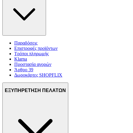
Παραδόσεις
Επιστροφές προϊόντων
Τρόποι πληρωμής
Klarna
Προστασία αγορών
Άρθρο 39
Δωροκάρτες SHOPFLIX
ΕΞΥΠΗΡΕΤΗΣΗ ΠΕΛΑΤΩΝ