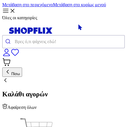
Μετάβαση στο περιεχόμενο
Μετάβαση στο κυρίως μενού
Όλες οι κατηγορίες
Πίσω
Καλάθι αγορών
Αφαίρεση όλων