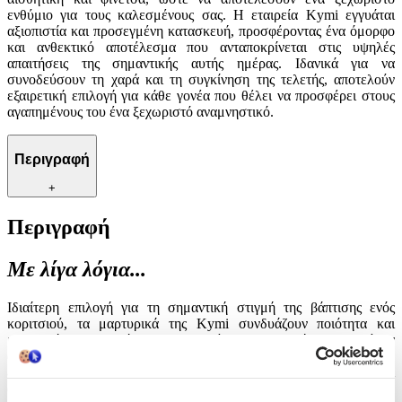
ενθύμιο για τους καλεσμένους σας. Η εταιρεία Kymi εγγυάται
αξιοπιστία και προσεγμένη κατασκευή, προσφέροντας ένα όμορφο
και ανθεκτικό αποτέλεσμα που ανταποκρίνεται στις υψηλές
απαιτήσεις της σημαντικής αυτής ημέρας. Ιδανικά για να
συνοδεύσουν τη χαρά και τη συγκίνηση της τελετής, αποτελούν
εξαιρετική επιλογή για κάθε γονέα που θέλει να προσφέρει στους
αγαπημένους του ένα ξεχωριστό αναμνηστικό.
Περιγραφή
+
Περιγραφή
Με λίγα λόγια...
Ιδιαίτερη επιλογή για τη σημαντική στιγμή της βάπτισης ενός
κοριτσιού, τα μαρτυρικά της Kymi συνδυάζουν ποιότητα και
μοναδικό σχεδιασμό. Δημιουργημένα με φροντίδα, αποπνέουν
αισθητική και φινέτσα, ώστε να αποτελέσουν ένα ξεχωριστό
ενθύμιο για τους καλεσμένους σας. Η εταιρεία Kymi εγγυάται
αξιοπιστία και προσεγμένη κατασκευή, προσφέροντας ένα όμορφο