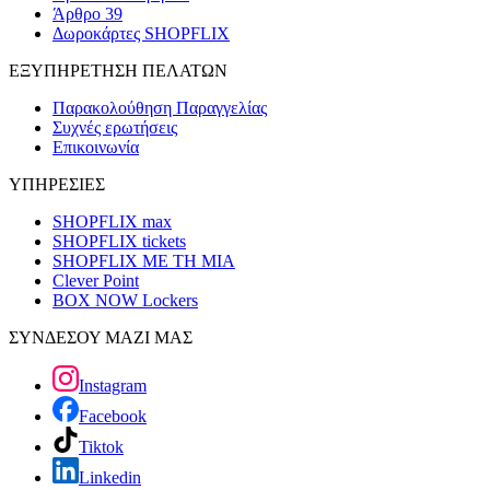
Άρθρο 39
Δωροκάρτες SHOPFLIX
ΕΞΥΠΗΡΕΤΗΣΗ ΠΕΛΑΤΩΝ
Παρακολούθηση Παραγγελίας
Συχνές ερωτήσεις
Επικοινωνία
ΥΠΗΡΕΣΙΕΣ
SHOPFLIX max
SHOPFLIX tickets
SHOPFLIX ΜΕ ΤΗ ΜΙΑ
Clever Point
BOX NOW Lockers
ΣΥΝΔΕΣΟΥ ΜΑΖΙ ΜΑΣ
Instagram
Facebook
Tiktok
Linkedin