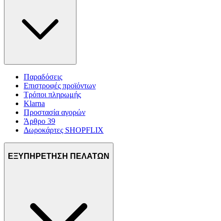
Παραδόσεις
Επιστροφές προϊόντων
Τρόποι πληρωμής
Klarna
Προστασία αγορών
Άρθρο 39
Δωροκάρτες SHOPFLIX
ΕΞΥΠΗΡΕΤΗΣΗ ΠΕΛΑΤΩΝ