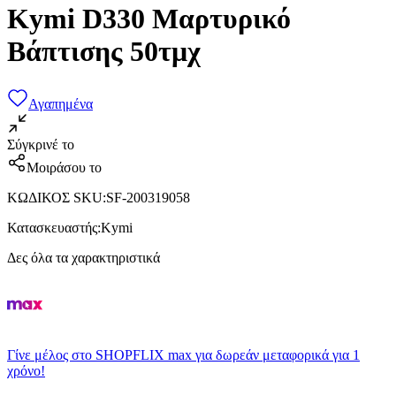
Kymi D330 Μαρτυρικό
Βάπτισης 50τμχ
Αγαπημένα
Σύγκρινέ το
Μοιράσου το
ΚΩΔΙΚΟΣ SKU
:
SF-200319058
Κατασκευαστής
:
Kymi
Δες όλα τα χαρακτηριστικά
Γίνε μέλος στο SHOPFLIX max για δωρεάν μεταφορικά για 1
χρόνο!