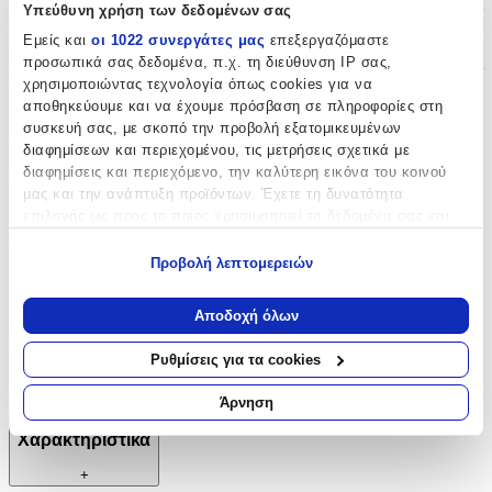
και ανθεκτικό αποτέλεσμα που ανταποκρίνεται στις υψηλές
Υπεύθυνη χρήση των δεδομένων σας
απαιτήσεις της σημαντικής αυτής ημέρας. Ιδανικά για να
Εμείς και
οι 1022 συνεργάτες μας
επεξεργαζόμαστε
συνοδεύσουν τη χαρά και τη συγκίνηση της τελετής, αποτελούν
εξαιρετική επιλογή για κάθε γονέα που θέλει να προσφέρει στους
προσωπικά σας δεδομένα, π.χ. τη διεύθυνση IP σας,
αγαπημένους του ένα ξεχωριστό αναμνηστικό.
χρησιμοποιώντας τεχνολογία όπως cookies για να
αποθηκεύουμε και να έχουμε πρόσβαση σε πληροφορίες στη
Χαρακτηριστικά
συσκευή σας, με σκοπό την προβολή εξατομικευμένων
διαφημίσεων και περιεχομένου, τις μετρήσεις σχετικά με
διαφημίσεις και περιεχόμενο, την καλύτερη εικόνα του κοινού
Κατασκευαστής
:
μας και την ανάπτυξη προϊόντων. Έχετε τη δυνατότητα
Kymi
επιλογής ως προς το ποιος χρησιμοποιεί τα δεδομένα σας και
για ποιους σκοπούς.
Τεμάχια
:
Προβολή λεπτομερειών
Εάν μας επιτρέπετε, θα θέλαμε επίσης:
50
Να συλλέξουμε πληροφορίες σχετικά με τη γεωγραφική
Αποδοχή όλων
τμχ
σας τοποθεσία, οι οποίες μπορεί να είναι ακριβείς σε
Φύλο
:
απόσταση μερικών μέτρων
Ρυθμίσεις για τα cookies
Να αναγνωρίσουμε τη συσκευή σας σαρώνοντας ενεργά
Κορίτσι
για συγκεκριμένα χαρακτηριστικά (δακτυλικό αποτύπωμα)
Άρνηση
Μάθετε περισσότερα σχετικά με τον τρόπο επεξεργασίας των
Χαρακτηριστικά
προσωπικών σας δεδομένων και καθορίστε τις προτιμήσεις σας
στην
ενότητα “Λεπτομέρειες”
. Μπορείτε να αλλάξετε ή να
+
ανακαλέσετε τη συγκατάθεσή σας ανά πάσα στιγμή από τη