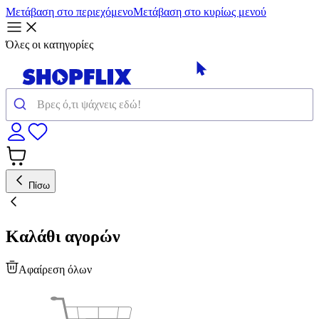
Μετάβαση στο περιεχόμενο
Μετάβαση στο κυρίως μενού
Όλες οι κατηγορίες
Πίσω
Καλάθι αγορών
Αφαίρεση όλων