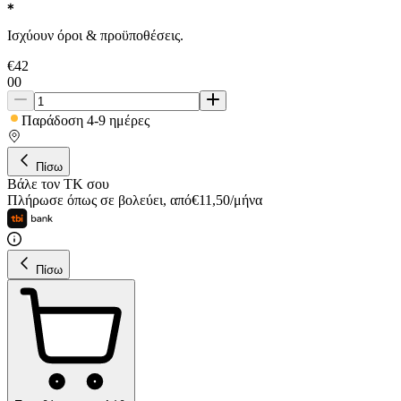
Ισχύουν όροι & προϋποθέσεις.
€
42
00
Παράδοση 4-9 ημέρες
Πίσω
Βάλε τον ΤΚ σου
Πλήρωσε όπως σε βολεύει
,
από
€
11,50
/
μήνα
Πίσω