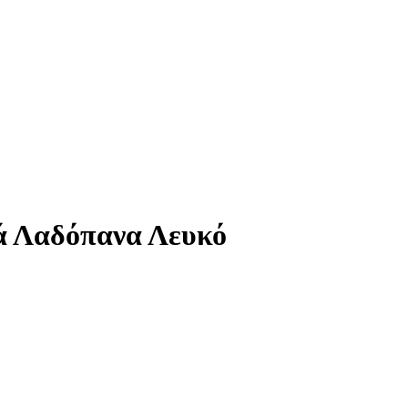
ά Λαδόπανα Λευκό