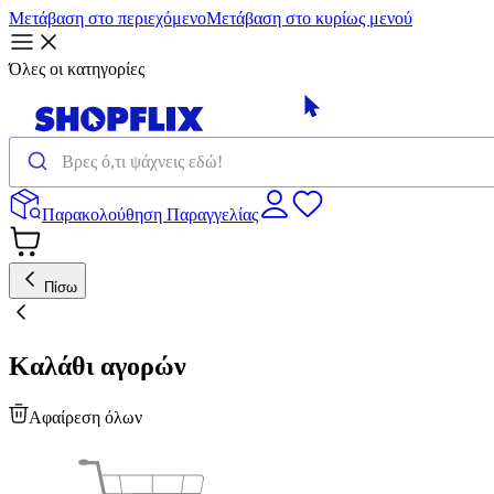
Μετάβαση στο περιεχόμενο
Μετάβαση στο κυρίως μενού
Όλες οι κατηγορίες
Παρακολούθηση Παραγγελίας
Πίσω
Καλάθι αγορών
Αφαίρεση όλων