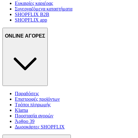
Ευκαιρίες καριέρας
Συνεργαζόμενα καταστήματα
SHOPFLIX B2B
SHOPFLIX app
ONLINE ΑΓΟΡΕΣ
Παραδόσεις
Επιστροφές προϊόντων
Τρόποι πληρωμής
Klarna
Προστασία αγορών
Άρθρο 39
Δωροκάρτες SHOPFLIX