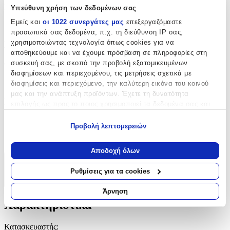
Κατασκευαστής
:
Υπεύθυνη χρήση των δεδομένων σας
Εμείς και
οι 1022 συνεργάτες μας
επεξεργαζόμαστε
Παρίσης
προσωπικά σας δεδομένα, π.χ. τη διεύθυνση IP σας,
χρησιμοποιώντας τεχνολογία όπως cookies για να
Βασικά Χαρακτηριστικά
αποθηκεύουμε και να έχουμε πρόσβαση σε πληροφορίες στη
συσκευή σας, με σκοπό την προβολή εξατομικευμένων
Φύλο
:
διαφημίσεων και περιεχομένου, τις μετρήσεις σχετικά με
Unisex
διαφημίσεις και περιεχόμενο, την καλύτερη εικόνα του κοινού
μας και την ανάπτυξη προϊόντων. Έχετε τη δυνατότητα
Πρόσθετα Χαρακτηριστικά
επιλογής ως προς το ποιος χρησιμοποιεί τα δεδομένα σας και
για ποιους σκοπούς.
Extra
:
Προβολή λεπτομερειών
Εάν μας επιτρέπετε, θα θέλαμε επίσης:
Απλή
Να συλλέξουμε πληροφορίες σχετικά με τη γεωγραφική
Αποδοχή όλων
σας τοποθεσία, οι οποίες μπορεί να είναι ακριβείς σε
Χαρακτηριστικά
απόσταση μερικών μέτρων
Ρυθμίσεις για τα cookies
Να αναγνωρίσουμε τη συσκευή σας σαρώνοντας ενεργά
+
για συγκεκριμένα χαρακτηριστικά (δακτυλικό αποτύπωμα)
Άρνηση
Μάθετε περισσότερα σχετικά με τον τρόπο επεξεργασίας των
Χαρακτηριστικά
προσωπικών σας δεδομένων και καθορίστε τις προτιμήσεις σας
στην
ενότητα “Λεπτομέρειες”
. Μπορείτε να αλλάξετε ή να
Κατασκευαστής
: