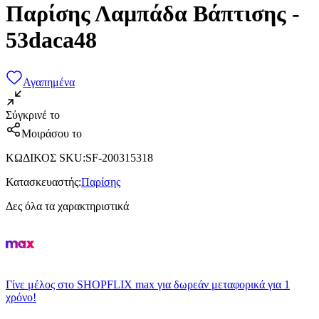
Παρίσης Λαμπάδα Βάπτισης -
53daca48
Αγαπημένα
Σύγκρινέ το
Μοιράσου το
ΚΩΔΙΚΟΣ SKU
:
SF-200315318
Κατασκευαστής
:
Παρίσης
Δες όλα τα χαρακτηριστικά
Γίνε μέλος στο SHOPFLIX max για δωρεάν μεταφορικά για 1
χρόνο!