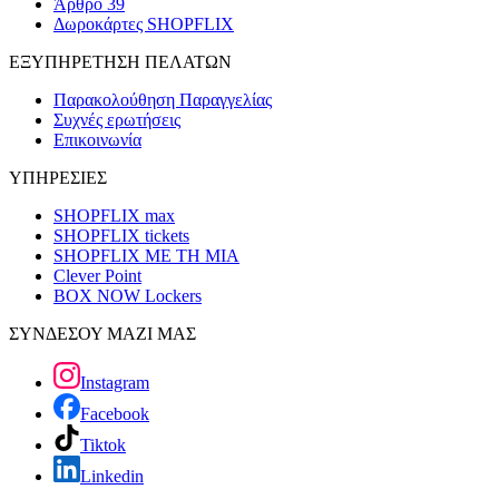
Άρθρο 39
Δωροκάρτες SHOPFLIX
ΕΞΥΠΗΡΕΤΗΣΗ ΠΕΛΑΤΩΝ
Παρακολούθηση Παραγγελίας
Συχνές ερωτήσεις
Επικοινωνία
ΥΠΗΡΕΣΙΕΣ
SHOPFLIX max
SHOPFLIX tickets
SHOPFLIX ΜΕ ΤΗ ΜΙΑ
Clever Point
BOX NOW Lockers
ΣΥΝΔΕΣΟΥ ΜΑΖΙ ΜΑΣ
Instagram
Facebook
Tiktok
Linkedin