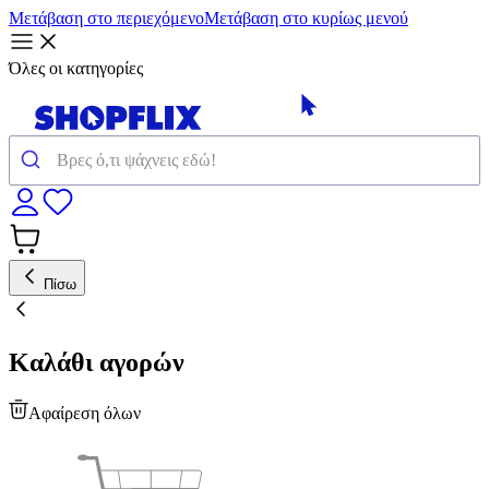
Μετάβαση στο περιεχόμενο
Μετάβαση στο κυρίως μενού
Όλες οι κατηγορίες
Πίσω
Καλάθι αγορών
Αφαίρεση όλων