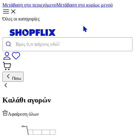
Μετάβαση στο περιεχόμενο
Μετάβαση στο κυρίως μενού
Όλες οι κατηγορίες
Πίσω
Καλάθι αγορών
Αφαίρεση όλων