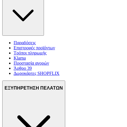
Παραδόσεις
Επιστροφές προϊόντων
Τρόποι πληρωμής
Klarna
Προστασία αγορών
Άρθρο 39
Δωροκάρτες SHOPFLIX
ΕΞΥΠΗΡΕΤΗΣΗ ΠΕΛΑΤΩΝ