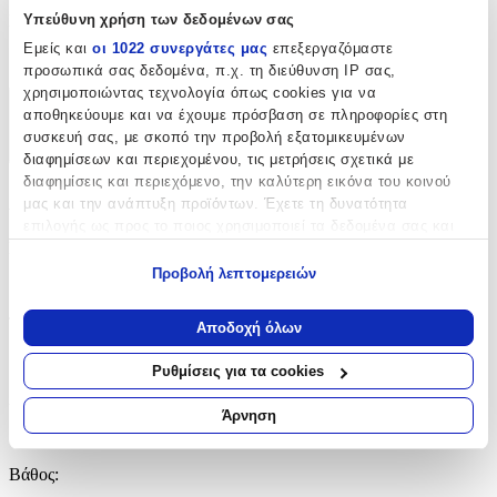
cm
Υπεύθυνη χρήση των δεδομένων σας
Συρτάρια
:
Εμείς και
οι 1022 συνεργάτες μας
επεξεργαζόμαστε
2
προσωπικά σας δεδομένα, π.χ. τη διεύθυνση IP σας,
χρησιμοποιώντας τεχνολογία όπως cookies για να
αποθηκεύουμε και να έχουμε πρόσβαση σε πληροφορίες στη
Χαρακτηριστικά
συσκευή σας, με σκοπό την προβολή εξατομικευμένων
+
διαφημίσεων και περιεχομένου, τις μετρήσεις σχετικά με
διαφημίσεις και περιεχόμενο, την καλύτερη εικόνα του κοινού
Χαρακτηριστικά
μας και την ανάπτυξη προϊόντων. Έχετε τη δυνατότητα
επιλογής ως προς το ποιος χρησιμοποιεί τα δεδομένα σας και
Κατασκευαστής
:
για ποιους σκοπούς.
Προβολή λεπτομερειών
Polihome
Εάν μας επιτρέπετε, θα θέλαμε επίσης:
Να συλλέξουμε πληροφορίες σχετικά με τη γεωγραφική
Τύπος
:
Αποδοχή όλων
σας τοποθεσία, οι οποίες μπορεί να είναι ακριβείς σε
Μονόφυλλη
απόσταση μερικών μέτρων
Ρυθμίσεις για τα cookies
Να αναγνωρίσουμε τη συσκευή σας σαρώνοντας ενεργά
Χρώμα Βασικό
:
για συγκεκριμένα χαρακτηριστικά (δακτυλικό αποτύπωμα)
Άρνηση
Μάθετε περισσότερα σχετικά με τον τρόπο επεξεργασίας των
Λευκό
προσωπικών σας δεδομένων και καθορίστε τις προτιμήσεις σας
Βάθος
:
στην
ενότητα “Λεπτομέρειες”
. Μπορείτε να αλλάξετε ή να