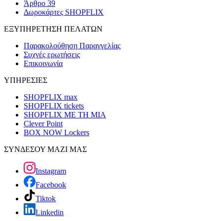
Άρθρο 39
Δωροκάρτες SHOPFLIX
ΕΞΥΠΗΡΕΤΗΣΗ ΠΕΛΑΤΩΝ
Παρακολούθηση Παραγγελίας
Συχνές ερωτήσεις
Επικοινωνία
ΥΠΗΡΕΣΙΕΣ
SHOPFLIX max
SHOPFLIX tickets
SHOPFLIX ΜΕ ΤΗ ΜΙΑ
Clever Point
BOX NOW Lockers
ΣΥΝΔΕΣΟΥ ΜΑΖΙ ΜΑΣ
Instagram
Facebook
Tiktok
Linkedin