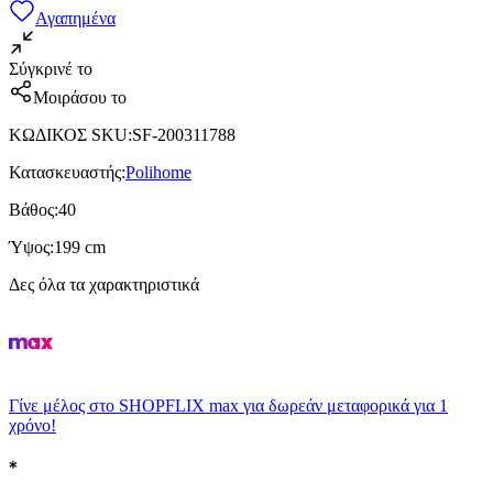
Αγαπημένα
Σύγκρινέ το
Μοιράσου το
ΚΩΔΙΚΟΣ SKU
:
SF-200311788
Κατασκευαστής
:
Polihome
Βάθος
:
40
Ύψος
:
199 cm
Δες όλα τα χαρακτηριστικά
Γίνε μέλος στο SHOPFLIX max για δωρεάν μεταφορικά για 1
χρόνο!