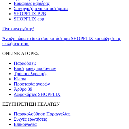
Ευκαιρίες καριέρας
Συνεργαζόμενα καταστήματα
SHOPFLIX B2B
SHOPFLIX app
Γίνε συνεργάτης!
Άνοιξε τώρα το δικό σου κατάστημα SHOPFLIX και αύξησε τις
πωλήσεις σου.
ONLINE ΑΓΟΡΕΣ
Παραδόσεις
Επιστροφές προϊόντων
Τρόποι πληρωμής
Klarna
Προστασία αγορών
Άρθρο 39
Δωροκάρτες SHOPFLIX
ΕΞΥΠΗΡΕΤΗΣΗ ΠΕΛΑΤΩΝ
Παρακολούθηση Παραγγελίας
Συχνές ερωτήσεις
Επικοινωνία