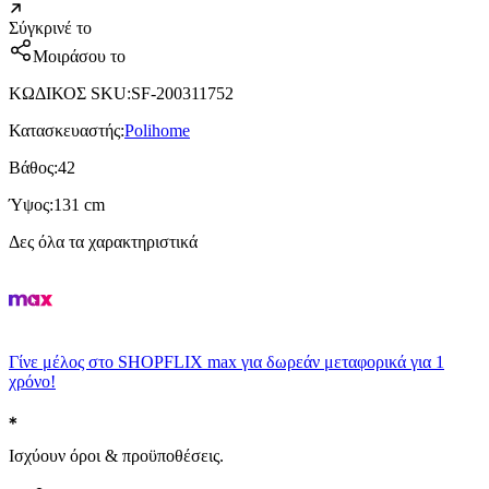
Σύγκρινέ το
Μοιράσου το
ΚΩΔΙΚΟΣ SKU
:
SF-200311752
Κατασκευαστής
:
Polihome
Βάθος
:
42
Ύψος
:
131 cm
Δες όλα τα χαρακτηριστικά
Γίνε μέλος στο SHOPFLIX max για δωρεάν μεταφορικά για 1
χρόνο!
Ισχύουν όροι & προϋποθέσεις.