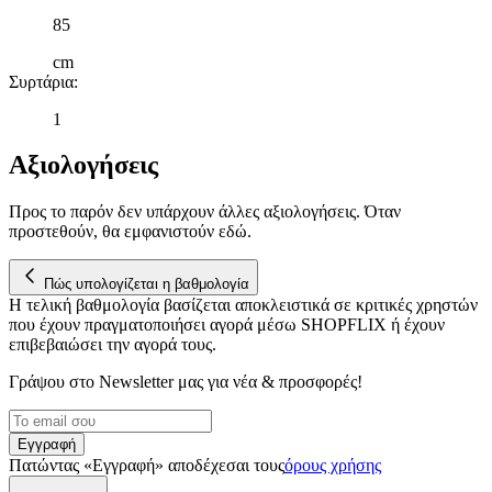
παρέχουμε λειτουργίες μέσων κοινωνικής δικτύωσης και να
85
αναλύουμε την κυκλοφορία μας. Εμείς και οι 1022 συνεργάτες
cm
μας επεξεργαζόμαστε προσωπικά σας δεδομένα, π.χ. τη
Συρτάρια
:
διεύθυνση IP σας, χρησιμοποιώντας τεχνολογία όπως cookies
για να αποθηκεύουμε και να έχουμε πρόσβαση σε πληροφορίες
1
στη συσκευή σας, με σκοπό την προβολή εξατομικευμένων
διαφημίσεων και περιεχομένου, τις μετρήσεις σχετικά με
Αξιολογήσεις
διαφημίσεις και περιεχόμενο, την καλύτερη εικόνα του κοινού
μας και την ανάπτυξη προϊόντων. Επίσης, κοινοποιούμε
Προς το παρόν δεν υπάρχουν άλλες αξιολογήσεις. Όταν
πληροφορίες σχετικά με την από μέρους σας χρήση της
προστεθούν, θα εμφανιστούν εδώ.
τοποθεσίας μας στους συνεργάτες μέσων κοινωνικής
δικτύωσης, διαφημίσεων και ανάλυσης.
Πώς υπολογίζεται η βαθμολογία
Η τελική βαθμολογία βασίζεται αποκλειστικά σε κριτικές χρηστών
που έχουν πραγματοποιήσει αγορά μέσω SHOPFLIX ή έχουν
επιβεβαιώσει την αγορά τους.
Γράψου στο Νewsletter μας για νέα & προσφορές!
Εγγραφή
Πατώντας «Εγγραφή» αποδέχεσαι τους
όρους χρήσης