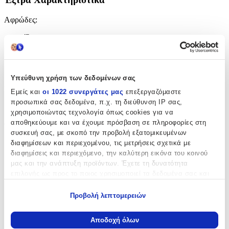
Αφρώδες
:
Όχι
Βινυλίου
:
Όχι
Υπεύθυνη χρήση των δεδομένων σας
Μπορντούρα
:
Εμείς και
οι 1022 συνεργάτες μας
επεξεργαζόμαστε
προσωπικά σας δεδομένα, π.χ. τη διεύθυνση IP σας,
Όχι
χρησιμοποιώντας τεχνολογία όπως cookies για να
αποθηκεύουμε και να έχουμε πρόσβαση σε πληροφορίες στη
Φωσφοριζέ
:
συσκευή σας, με σκοπό την προβολή εξατομικευμένων
Όχι
διαφημίσεων και περιεχομένου, τις μετρήσεις σχετικά με
διαφημίσεις και περιεχόμενο, την καλύτερη εικόνα του κοινού
3D
:
μας και την ανάπτυξη προϊόντων. Έχετε τη δυνατότητα
επιλογής ως προς το ποιος χρησιμοποιεί τα δεδομένα σας και
Όχι
για ποιους σκοπούς.
Μήκος
:
Προβολή λεπτομερειών
Εάν μας επιτρέπετε, θα θέλαμε επίσης:
90
Να συλλέξουμε πληροφορίες σχετικά με τη γεωγραφική
Αποδοχή όλων
σας τοποθεσία, οι οποίες μπορεί να είναι ακριβείς σε
cm