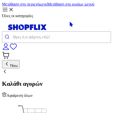
Μετάβαση στο περιεχόμενο
Μετάβαση στο κυρίως μενού
Όλες οι κατηγορίες
Πίσω
Καλάθι αγορών
Αφαίρεση όλων