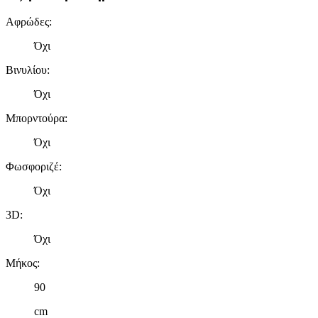
δικτύωσης, διαφημίσεων και ανάλυσης.
Αφρώδες
:
Όχι
Βινυλίου
:
Όχι
Μπορντούρα
:
Όχι
Φωσφοριζέ
:
Όχι
3D
:
Όχι
Μήκος
:
90
cm