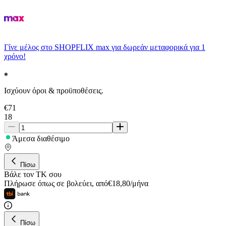
Γίνε μέλος στο SHOPFLIX max για δωρεάν μεταφορικά για 1
χρόνο!
Ισχύουν όροι & προϋποθέσεις.
€
71
18
Άμεσα διαθέσιμο
Πίσω
Βάλε τον ΤΚ σου
Πλήρωσε όπως σε βολεύει
,
από
€
18,80
/
μήνα
Πίσω