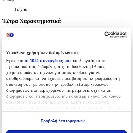
Τοίχου
Έξτρα Χαρακτηριστικά
Αφρώδες
:
Όχι
Βινυλίου
:
Υπεύθυνη χρήση των δεδομένων σας
Εμείς και
οι 1022 συνεργάτες μας
επεξεργαζόμαστε
Όχι
προσωπικά σας δεδομένα, π.χ. τη διεύθυνση IP σας,
χρησιμοποιώντας τεχνολογία όπως cookies για να
Μπορντούρα
:
αποθηκεύουμε και να έχουμε πρόσβαση σε πληροφορίες στη
Όχι
συσκευή σας, με σκοπό την προβολή εξατομικευμένων
διαφημίσεων και περιεχομένου, τις μετρήσεις σχετικά με
Φωσφοριζέ
:
διαφημίσεις και περιεχόμενο, την καλύτερη εικόνα του κοινού
μας και την ανάπτυξη προϊόντων. Έχετε τη δυνατότητα
Όχι
επιλογής ως προς το ποιος χρησιμοποιεί τα δεδομένα σας και
3D
:
για ποιους σκοπούς.
Προβολή λεπτομερειών
Όχι
Εάν μας επιτρέπετε, θα θέλαμε επίσης:
Να συλλέξουμε πληροφορίες σχετικά με τη γεωγραφική