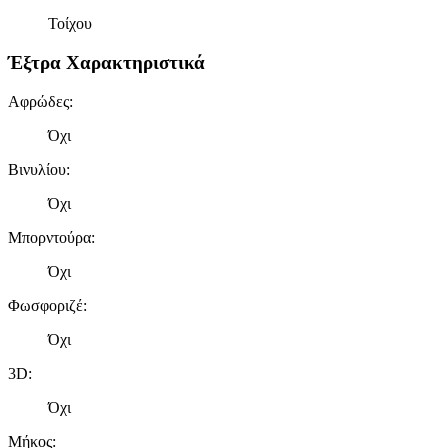
τοποθεσίας μας στους συνεργάτες μέσων κοινωνικής
Τοίχου
δικτύωσης, διαφημίσεων και ανάλυσης.
Έξτρα Χαρακτηριστικά
Αφρώδες
:
Όχι
Βινυλίου
:
Όχι
Μπορντούρα
:
Όχι
Φωσφοριζέ
:
Όχι
3D
:
Όχι
Μήκος
: