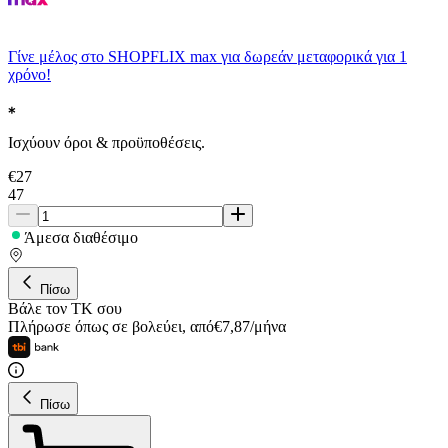
Γίνε μέλος στο SHOPFLIX max για δωρεάν μεταφορικά για 1
χρόνο!
Ισχύουν όροι & προϋποθέσεις.
€
27
47
Άμεσα διαθέσιμο
Πίσω
Βάλε τον ΤΚ σου
Πλήρωσε όπως σε βολεύει
,
από
€
7,87
/
μήνα
Πίσω