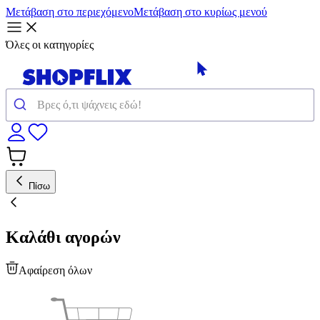
Μετάβαση στο περιεχόμενο
Μετάβαση στο κυρίως μενού
Όλες οι κατηγορίες
Πίσω
Καλάθι αγορών
Αφαίρεση όλων