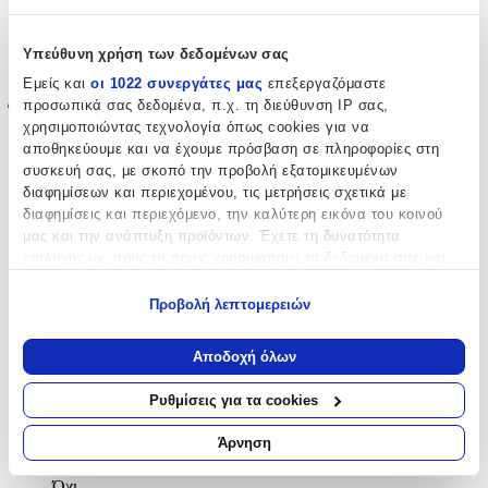
Είδος
:
Υπεύθυνη χρήση των δεδομένων σας
Τοίχου
Εμείς και
οι 1022 συνεργάτες μας
επεξεργαζόμαστε
προσωπικά σας δεδομένα, π.χ. τη διεύθυνση IP σας,
Έξτρα Χαρακτηριστικά
χρησιμοποιώντας τεχνολογία όπως cookies για να
αποθηκεύουμε και να έχουμε πρόσβαση σε πληροφορίες στη
Αφρώδες
:
συσκευή σας, με σκοπό την προβολή εξατομικευμένων
Όχι
διαφημίσεων και περιεχομένου, τις μετρήσεις σχετικά με
διαφημίσεις και περιεχόμενο, την καλύτερη εικόνα του κοινού
Βινυλίου
:
μας και την ανάπτυξη προϊόντων. Έχετε τη δυνατότητα
επιλογής ως προς το ποιος χρησιμοποιεί τα δεδομένα σας και
Όχι
για ποιους σκοπούς.
Μπορντούρα
:
Προβολή λεπτομερειών
Εάν μας επιτρέπετε, θα θέλαμε επίσης:
Όχι
Να συλλέξουμε πληροφορίες σχετικά με τη γεωγραφική
Αποδοχή όλων
σας τοποθεσία, οι οποίες μπορεί να είναι ακριβείς σε
Φωσφοριζέ
:
απόσταση μερικών μέτρων
Ρυθμίσεις για τα cookies
Όχι
Να αναγνωρίσουμε τη συσκευή σας σαρώνοντας ενεργά
για συγκεκριμένα χαρακτηριστικά (δακτυλικό αποτύπωμα)
Άρνηση
3D
:
Μάθετε περισσότερα σχετικά με τον τρόπο επεξεργασίας των
προσωπικών σας δεδομένων και καθορίστε τις προτιμήσεις σας
Όχι