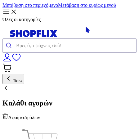
Μετάβαση στο περιεχόμενο
Μετάβαση στο κυρίως μενού
Όλες οι κατηγορίες
Πίσω
Καλάθι αγορών
Αφαίρεση όλων