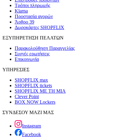
Τρόποι πληρωμής
Klarna
Προστασία αγορών
Άρθρο 39
Δωροκάρτες SHOPFLIX
ΕΞΥΠΗΡΕΤΗΣΗ ΠΕΛΑΤΩΝ
Παρακολούθηση Παραγγελίας
Συχνές ερωτήσεις
Επικοινωνία
ΥΠΗΡΕΣΙΕΣ
SHOPFLIX max
SHOPFLIX tickets
SHOPFLIX ΜΕ ΤΗ ΜΙΑ
Clever Point
BOX NOW Lockers
ΣΥΝΔΕΣΟΥ ΜΑΖΙ ΜΑΣ
Instagram
Facebook