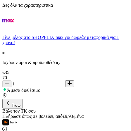
Δες όλα τα χαρακτηριστικά
Γίνε μέλος στο SHOPFLIX max για δωρεάν μεταφορικά για 1
χρόνο!
Ισχύουν όροι & προϋποθέσεις.
€
35
70
Άμεσα διαθέσιμο
Πίσω
Βάλε τον ΤΚ σου
Πλήρωσε όπως σε βολεύει
,
από
€
9,93
/
μήνα