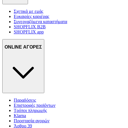
Σχετικά με εμάς
Ευκαιρίες καριέρας
Συνεργαζόμενα καταστήματα
SHOPFLIX B2B
SHOPFLIX app
ONLINE ΑΓΟΡΕΣ
Παραδόσεις
Επιστροφές προϊόντων
Τρόποι πληρωμής
Klarna
Προστασία αγορών
Άρθρο 39