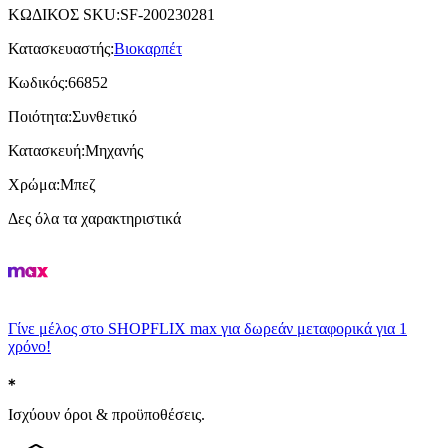
ΚΩΔΙΚΟΣ SKU
:
SF-200230281
Κατασκευαστής
:
Βιοκαρπέτ
Κωδικός
:
66852
Ποιότητα
:
Συνθετικό
Κατασκευή
:
Μηχανής
Χρώμα
:
Μπεζ
Δες όλα τα χαρακτηριστικά
Γίνε μέλος στο SHOPFLIX max για δωρεάν μεταφορικά για 1
χρόνο!
Ισχύουν όροι & προϋποθέσεις.