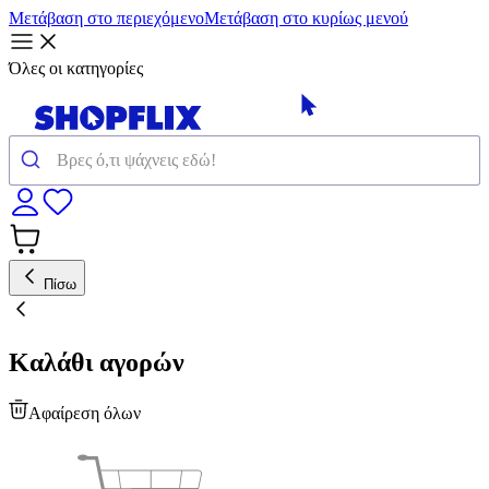
Μετάβαση στο περιεχόμενο
Μετάβαση στο κυρίως μενού
Όλες οι κατηγορίες
Πίσω
Καλάθι αγορών
Αφαίρεση όλων