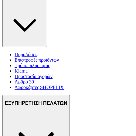
Παραδόσεις
Επιστροφές προϊόντων
Τρόποι πληρωμής
Klarna
Προστασία αγορών
Άρθρο 39
Δωροκάρτες SHOPFLIX
ΕΞΥΠΗΡΕΤΗΣΗ ΠΕΛΑΤΩΝ