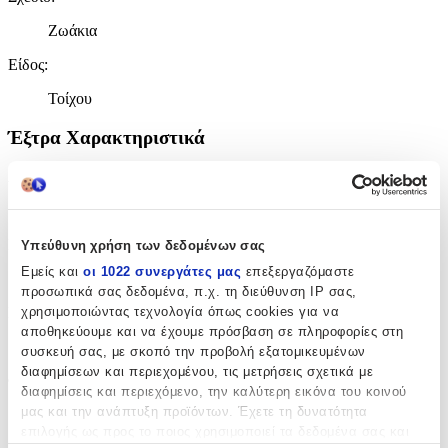
Ζωάκια
Είδος
:
Τοίχου
Έξτρα Χαρακτηριστικά
Αφρώδες
:
Όχι
Βινυλίου
:
Υπεύθυνη χρήση των δεδομένων σας
Εμείς και
οι 1022 συνεργάτες μας
επεξεργαζόμαστε
Όχι
προσωπικά σας δεδομένα, π.χ. τη διεύθυνση IP σας,
Μπορντούρα
:
χρησιμοποιώντας τεχνολογία όπως cookies για να
αποθηκεύουμε και να έχουμε πρόσβαση σε πληροφορίες στη
Όχι
συσκευή σας, με σκοπό την προβολή εξατομικευμένων
διαφημίσεων και περιεχομένου, τις μετρήσεις σχετικά με
Φωσφοριζέ
:
διαφημίσεις και περιεχόμενο, την καλύτερη εικόνα του κοινού
μας και την ανάπτυξη προϊόντων. Έχετε τη δυνατότητα
Όχι
επιλογής ως προς το ποιος χρησιμοποιεί τα δεδομένα σας και