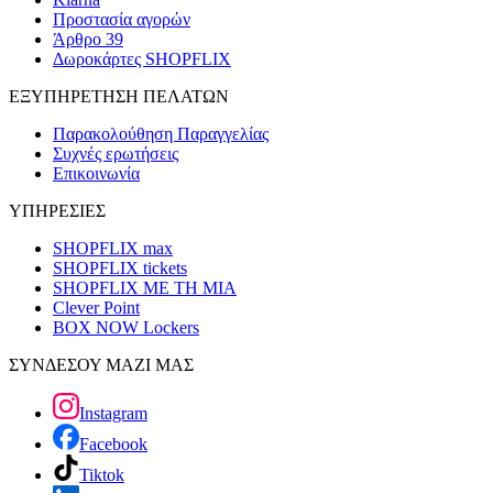
Προστασία αγορών
Άρθρο 39
Δωροκάρτες SHOPFLIX
ΕΞΥΠΗΡΕΤΗΣΗ ΠΕΛΑΤΩΝ
Παρακολούθηση Παραγγελίας
Συχνές ερωτήσεις
Επικοινωνία
ΥΠΗΡΕΣΙΕΣ
SHOPFLIX max
SHOPFLIX tickets
SHOPFLIX ΜΕ ΤΗ ΜΙΑ
Clever Point
BOX NOW Lockers
ΣΥΝΔΕΣΟΥ ΜΑΖΙ ΜΑΣ
Instagram
Facebook
Tiktok