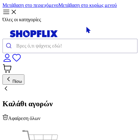
Μετάβαση στο περιεχόμενο
Μετάβαση στο κυρίως μενού
Όλες οι κατηγορίες
Πίσω
Καλάθι αγορών
Αφαίρεση όλων