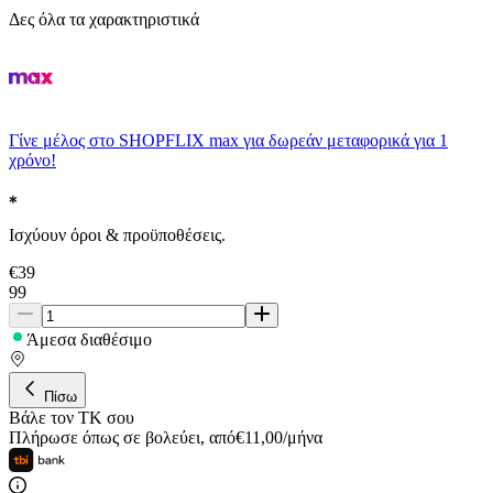
Δες όλα τα χαρακτηριστικά
Γίνε μέλος στο SHOPFLIX max για δωρεάν μεταφορικά για 1
χρόνο!
Ισχύουν όροι & προϋποθέσεις.
€
39
99
Άμεσα διαθέσιμο
Πίσω
Βάλε τον ΤΚ σου
Πλήρωσε όπως σε βολεύει
,
από
€
11,00
/
μήνα