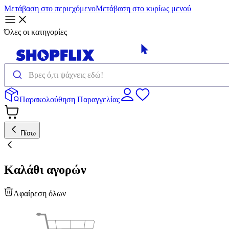
Μετάβαση στο περιεχόμενο
Μετάβαση στο κυρίως μενού
Όλες οι κατηγορίες
Παρακολούθηση Παραγγελίας
Πίσω
Καλάθι αγορών
Αφαίρεση όλων