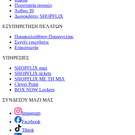
Προστασία αγορών
Άρθρο 39
Δωροκάρτες SHOPFLIX
ΕΞΥΠΗΡΕΤΗΣΗ ΠΕΛΑΤΩΝ
Παρακολούθηση Παραγγελίας
Συχνές ερωτήσεις
Επικοινωνία
ΥΠΗΡΕΣΙΕΣ
SHOPFLIX max
SHOPFLIX tickets
SHOPFLIX ΜΕ ΤΗ ΜΙΑ
Clever Point
BOX NOW Lockers
ΣΥΝΔΕΣΟΥ ΜΑΖΙ ΜΑΣ
Instagram
Facebook
Tiktok