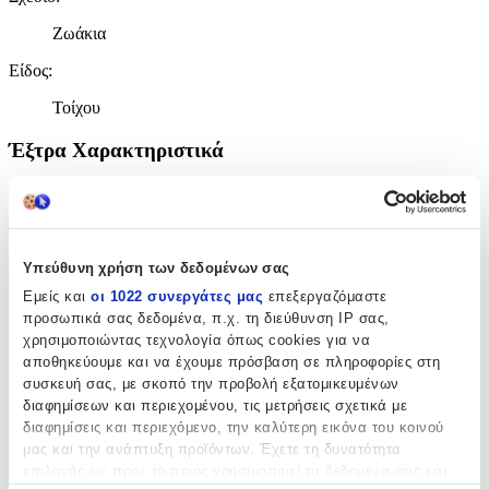
Ζωάκια
Είδος
:
Τοίχου
Έξτρα Χαρακτηριστικά
Αφρώδες
:
Όχι
Βινυλίου
:
Υπεύθυνη χρήση των δεδομένων σας
Εμείς και
οι 1022 συνεργάτες μας
επεξεργαζόμαστε
Όχι
προσωπικά σας δεδομένα, π.χ. τη διεύθυνση IP σας,
Μπορντούρα
:
χρησιμοποιώντας τεχνολογία όπως cookies για να
αποθηκεύουμε και να έχουμε πρόσβαση σε πληροφορίες στη
Όχι
συσκευή σας, με σκοπό την προβολή εξατομικευμένων
διαφημίσεων και περιεχομένου, τις μετρήσεις σχετικά με
Φωσφοριζέ
:
διαφημίσεις και περιεχόμενο, την καλύτερη εικόνα του κοινού
μας και την ανάπτυξη προϊόντων. Έχετε τη δυνατότητα
Όχι
επιλογής ως προς το ποιος χρησιμοποιεί τα δεδομένα σας και