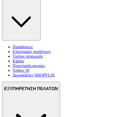
Παραδόσεις
Επιστροφές προϊόντων
Τρόποι πληρωμής
Klarna
Προστασία αγορών
Άρθρο 39
Δωροκάρτες SHOPFLIX
ΕΞΥΠΗΡΕΤΗΣΗ ΠΕΛΑΤΩΝ