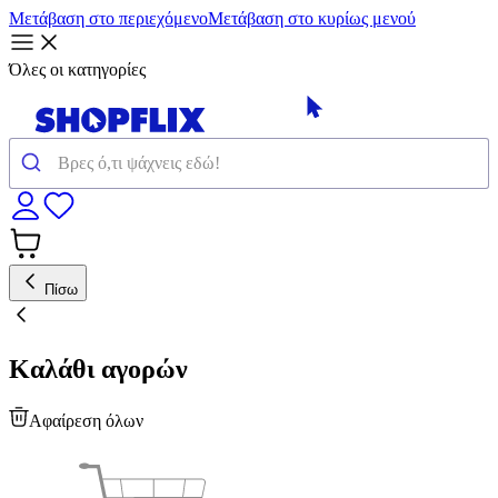
Μετάβαση στο περιεχόμενο
Μετάβαση στο κυρίως μενού
Όλες οι κατηγορίες
Πίσω
Καλάθι αγορών
Αφαίρεση όλων