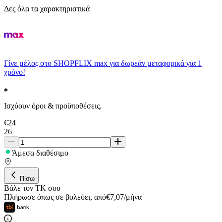
Δες όλα τα χαρακτηριστικά
Γίνε μέλος στο SHOPFLIX max για δωρεάν μεταφορικά για 1
χρόνο!
Ισχύουν όροι & προϋποθέσεις.
€
24
26
Άμεσα διαθέσιμο
Πίσω
Βάλε τον ΤΚ σου
Πλήρωσε όπως σε βολεύει
,
από
€
7,07
/
μήνα