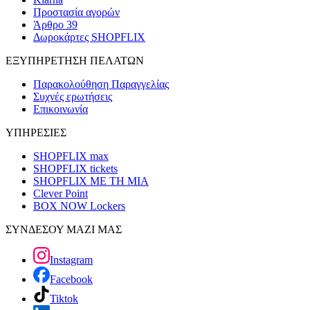
Προστασία αγορών
Άρθρο 39
Δωροκάρτες SHOPFLIX
ΕΞΥΠΗΡΕΤΗΣΗ ΠΕΛΑΤΩΝ
Παρακολούθηση Παραγγελίας
Συχνές ερωτήσεις
Επικοινωνία
ΥΠΗΡΕΣΙΕΣ
SHOPFLIX max
SHOPFLIX tickets
SHOPFLIX ΜΕ ΤΗ ΜΙΑ
Clever Point
BOX NOW Lockers
ΣΥΝΔΕΣΟΥ ΜΑΖΙ ΜΑΣ
Instagram
Facebook
Tiktok