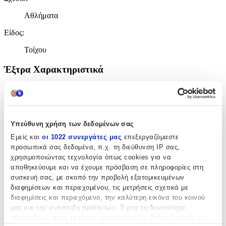
Αθλήματα
Είδος
:
Τοίχου
Έξτρα Χαρακτηριστικά
Αφρώδες
:
Όχι
Βινυλίου
:
Υπεύθυνη χρήση των δεδομένων σας
Εμείς και
οι 1022 συνεργάτες μας
επεξεργαζόμαστε
Όχι
προσωπικά σας δεδομένα, π.χ. τη διεύθυνση IP σας,
Μπορντούρα
:
χρησιμοποιώντας τεχνολογία όπως cookies για να
αποθηκεύουμε και να έχουμε πρόσβαση σε πληροφορίες στη
Όχι
συσκευή σας, με σκοπό την προβολή εξατομικευμένων
διαφημίσεων και περιεχομένου, τις μετρήσεις σχετικά με
Φωσφοριζέ
:
διαφημίσεις και περιεχόμενο, την καλύτερη εικόνα του κοινού
μας και την ανάπτυξη προϊόντων. Έχετε τη δυνατότητα
Όχι
επιλογής ως προς το ποιος χρησιμοποιεί τα δεδομένα σας και