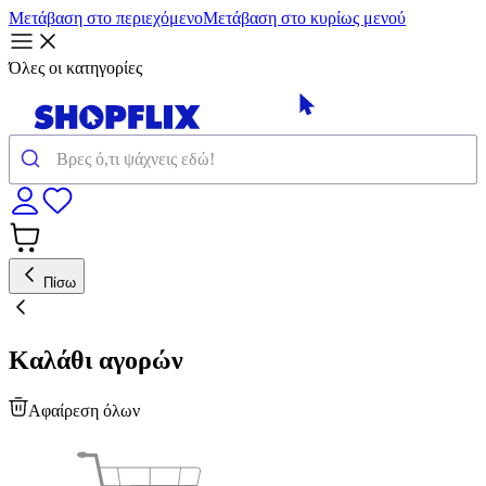
Μετάβαση στο περιεχόμενο
Μετάβαση στο κυρίως μενού
Όλες οι κατηγορίες
Πίσω
Καλάθι αγορών
Αφαίρεση όλων