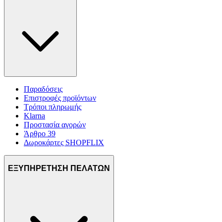
Παραδόσεις
Επιστροφές προϊόντων
Τρόποι πληρωμής
Klarna
Προστασία αγορών
Άρθρο 39
Δωροκάρτες SHOPFLIX
ΕΞΥΠΗΡΕΤΗΣΗ ΠΕΛΑΤΩΝ