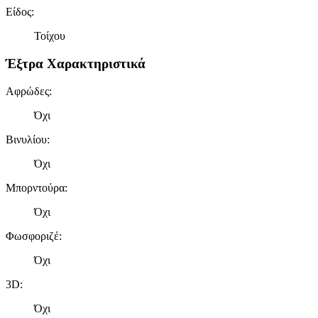
Είδος
:
πληροφορίες σχετικά με την από μέρους σας χρήση της
τοποθεσίας μας στους συνεργάτες μέσων κοινωνικής
Τοίχου
δικτύωσης, διαφημίσεων και ανάλυσης.
Έξτρα Χαρακτηριστικά
Αφρώδες
:
Όχι
Βινυλίου
:
Όχι
Μπορντούρα
:
Όχι
Φωσφοριζέ
:
Όχι
3D
:
Όχι