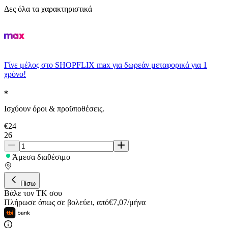
Δες όλα τα χαρακτηριστικά
Γίνε μέλος στο SHOPFLIX max για δωρεάν μεταφορικά για 1
χρόνο!
Ισχύουν όροι & προϋποθέσεις.
€
24
26
Άμεσα διαθέσιμο
Πίσω
Βάλε τον ΤΚ σου
Πλήρωσε όπως σε βολεύει
,
από
€
7,07
/
μήνα