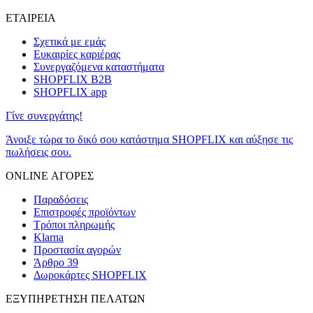
ΕΤΑΙΡΕΙΑ
Σχετικά με εμάς
Ευκαιρίες καριέρας
Συνεργαζόμενα καταστήματα
SHOPFLIX B2B
SHOPFLIX app
Γίνε συνεργάτης!
Άνοιξε τώρα το δικό σου κατάστημα SHOPFLIX και αύξησε τις
πωλήσεις σου.
ONLINE ΑΓΟΡΕΣ
Παραδόσεις
Επιστροφές προϊόντων
Τρόποι πληρωμής
Klarna
Προστασία αγορών
Άρθρο 39
Δωροκάρτες SHOPFLIX
ΕΞΥΠΗΡΕΤΗΣΗ ΠΕΛΑΤΩΝ