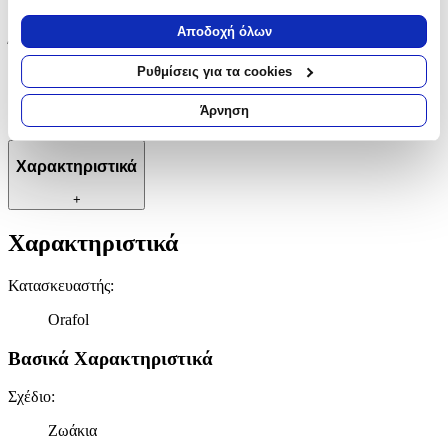
Εάν μας επιτρέπετε, θα θέλαμε επίσης:
Να συλλέξουμε πληροφορίες σχετικά με τη γεωγραφική
cm
Αποδοχή όλων
σας τοποθεσία, οι οποίες μπορεί να είναι ακριβείς σε
Ύψος
:
απόσταση μερικών μέτρων
Ρυθμίσεις για τα cookies
40
Να αναγνωρίσουμε τη συσκευή σας σαρώνοντας ενεργά
για συγκεκριμένα χαρακτηριστικά (δακτυλικό αποτύπωμα)
Άρνηση
cm
Μάθετε περισσότερα σχετικά με τον τρόπο επεξεργασίας των
προσωπικών σας δεδομένων και καθορίστε τις προτιμήσεις σας
Χαρακτηριστικά
στην
ενότητα “Λεπτομέρειες”
. Μπορείτε να αλλάξετε ή να
ανακαλέσετε τη συγκατάθεσή σας ανά πάσα στιγμή από τη
+
Δήλωση Cookies.
Χαρακτηριστικά
Χρησιμοποιούμε cookies ώστε η τοποθεσία μας να λειτουργεί
σωστά, να εξατομικεύουμε περιεχόμενο και διαφημίσεις, να
Κατασκευαστής
:
παρέχουμε λειτουργίες μέσων κοινωνικής δικτύωσης και να
αναλύουμε την κυκλοφορία μας. Εμείς και οι 1022 συνεργάτες
Orafol
μας επεξεργαζόμαστε προσωπικά σας δεδομένα, π.χ. τη
διεύθυνση IP σας, χρησιμοποιώντας τεχνολογία όπως cookies
Βασικά Χαρακτηριστικά
για να αποθηκεύουμε και να έχουμε πρόσβαση σε πληροφορίες
στη συσκευή σας, με σκοπό την προβολή εξατομικευμένων
Σχέδιο
:
διαφημίσεων και περιεχομένου, τις μετρήσεις σχετικά με
διαφημίσεις και περιεχόμενο, την καλύτερη εικόνα του κοινού
Ζωάκια
μας και την ανάπτυξη προϊόντων. Επίσης, κοινοποιούμε