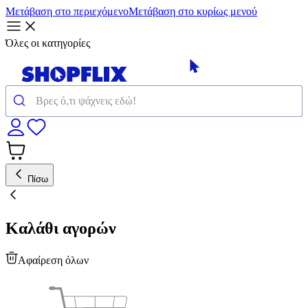
Μετάβαση στο περιεχόμενο
Μετάβαση στο κυρίως μενού
Όλες οι κατηγορίες
Πίσω
Καλάθι αγορών
Αφαίρεση όλων