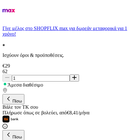
Γίνε μέλος στο SHOPFLIX max για δωρεάν μεταφορικά για 1
χρόνο!
Ισχύουν όροι & προϋποθέσεις.
€
29
62
Άμεσα διαθέσιμο
Πίσω
Βάλε τον ΤΚ σου
Πλήρωσε όπως σε βολεύει
,
από
€
8,41
/
μήνα
Πίσω