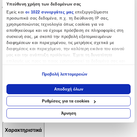
Υπεύθυνη χρήση των δεδομένων σας
Έξτρα Χαρακτηριστικά
Εμείς και
οι 1022 συνεργάτες μας
επεξεργαζόμαστε
προσωπικά σας δεδομένα, π.χ. τη διεύθυνση IP σας,
Αφρώδες
:
χρησιμοποιώντας τεχνολογία όπως cookies για να
αποθηκεύουμε και να έχουμε πρόσβαση σε πληροφορίες στη
Όχι
συσκευή σας, με σκοπό την προβολή εξατομικευμένων
Βινυλίου
:
διαφημίσεων και περιεχομένου, τις μετρήσεις σχετικά με
διαφημίσεις και περιεχόμενο, την καλύτερη εικόνα του κοινού
Όχι
μας και την ανάπτυξη προϊόντων. Έχετε τη δυνατότητα
επιλογής ως προς το ποιος χρησιμοποιεί τα δεδομένα σας και
Μπορντούρα
:
για ποιους σκοπούς.
Όχι
Προβολή λεπτομερειών
Εάν μας επιτρέπετε, θα θέλαμε επίσης:
Φωσφοριζέ
:
Να συλλέξουμε πληροφορίες σχετικά με τη γεωγραφική
Αποδοχή όλων
σας τοποθεσία, οι οποίες μπορεί να είναι ακριβείς σε
Όχι
απόσταση μερικών μέτρων
Ρυθμίσεις για τα cookies
3D
:
Να αναγνωρίσουμε τη συσκευή σας σαρώνοντας ενεργά
για συγκεκριμένα χαρακτηριστικά (δακτυλικό αποτύπωμα)
Άρνηση
Όχι
Μάθετε περισσότερα σχετικά με τον τρόπο επεξεργασίας των
προσωπικών σας δεδομένων και καθορίστε τις προτιμήσεις σας
Χαρακτηριστικά
στην
ενότητα “Λεπτομέρειες”
. Μπορείτε να αλλάξετε ή να
ανακαλέσετε τη συγκατάθεσή σας ανά πάσα στιγμή από τη