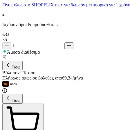
Γίνε μέλος στο SHOPFLIX max για δωρεάν μεταφορικά για 1 χρόνο
Ισχύουν όροι & προϋποθέσεις.
€
33
35
Άμεσα διαθέσιμο
Πίσω
Βάλε τον ΤΚ σου
Πλήρωσε όπως σε βολεύει
,
από
€
9,34
/
μήνα
Πίσω