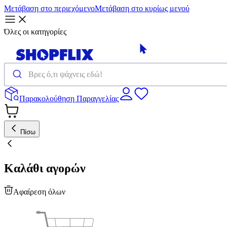
Μετάβαση στο περιεχόμενο
Μετάβαση στο κυρίως μενού
Όλες οι κατηγορίες
Παρακολούθηση Παραγγελίας
Πίσω
Καλάθι αγορών
Αφαίρεση όλων