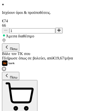
Ισχύουν όροι & προϋποθέσεις.
€
74
66
Άμεσα διαθέσιμο
Πίσω
Βάλε τον ΤΚ σου
Πλήρωσε όπως σε βολεύει
,
από
€
19,67
/
μήνα
Πίσω