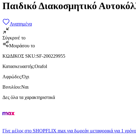
Παιδικό Διακοσμητικό Αυτοκόλ
Αγαπημένα
Σύγκρινέ το
Μοιράσου το
ΚΩΔΙΚΟΣ SKU
:
SF-200229955
Κατασκευαστής
:
Orafol
Αφρώδες
:
Όχι
Βινυλίου
:
Ναι
Δες όλα τα χαρακτηριστικά
Γίνε μέλος στο SHOPFLIX max για δωρεάν μεταφορικά για 1 χρόνο