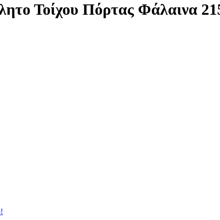
λητο Τοίχου Πόρτας Φάλαινα 2
!