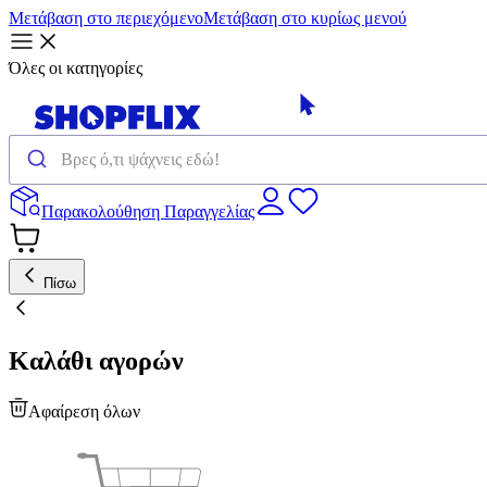
Μετάβαση στο περιεχόμενο
Μετάβαση στο κυρίως μενού
Όλες οι κατηγορίες
Παρακολούθηση Παραγγελίας
Πίσω
Καλάθι αγορών
Αφαίρεση όλων