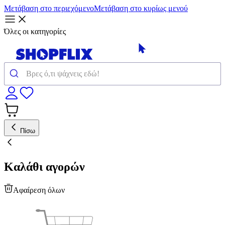
Μετάβαση στο περιεχόμενο
Μετάβαση στο κυρίως μενού
Όλες οι κατηγορίες
Πίσω
Καλάθι αγορών
Αφαίρεση όλων