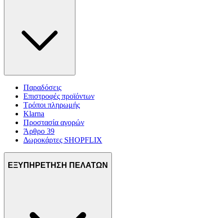
Παραδόσεις
Επιστροφές προϊόντων
Τρόποι πληρωμής
Klarna
Προστασία αγορών
Άρθρο 39
Δωροκάρτες SHOPFLIX
ΕΞΥΠΗΡΕΤΗΣΗ ΠΕΛΑΤΩΝ