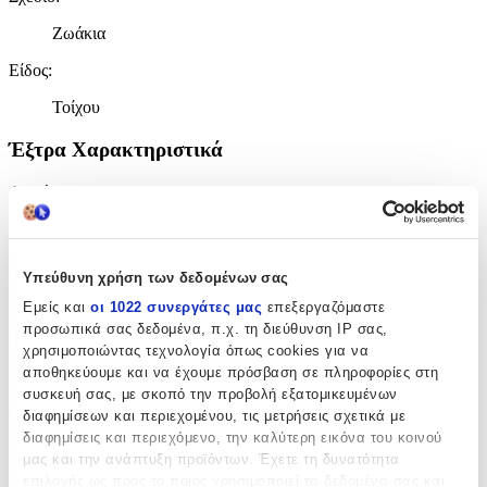
Ζωάκια
Είδος
:
Τοίχου
Έξτρα Χαρακτηριστικά
Αφρώδες
:
Όχι
Βινυλίου
:
Υπεύθυνη χρήση των δεδομένων σας
Όχι
Εμείς και
οι 1022 συνεργάτες μας
επεξεργαζόμαστε
προσωπικά σας δεδομένα, π.χ. τη διεύθυνση IP σας,
Μπορντούρα
:
χρησιμοποιώντας τεχνολογία όπως cookies για να
αποθηκεύουμε και να έχουμε πρόσβαση σε πληροφορίες στη
Όχι
συσκευή σας, με σκοπό την προβολή εξατομικευμένων
Φωσφοριζέ
:
διαφημίσεων και περιεχομένου, τις μετρήσεις σχετικά με
διαφημίσεις και περιεχόμενο, την καλύτερη εικόνα του κοινού
Όχι
μας και την ανάπτυξη προϊόντων. Έχετε τη δυνατότητα
επιλογής ως προς το ποιος χρησιμοποιεί τα δεδομένα σας και