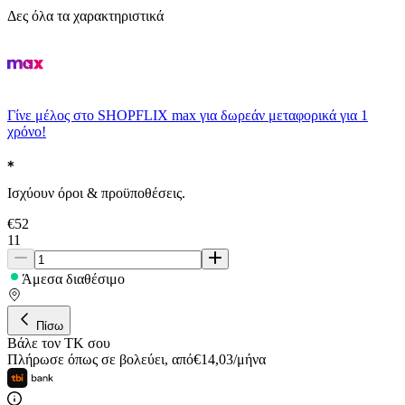
Δες όλα τα χαρακτηριστικά
Γίνε μέλος στο SHOPFLIX max για δωρεάν μεταφορικά για 1
χρόνο!
Ισχύουν όροι & προϋποθέσεις.
€
52
11
Άμεσα διαθέσιμο
Πίσω
Βάλε τον ΤΚ σου
Πλήρωσε όπως σε βολεύει
,
από
€
14,03
/
μήνα