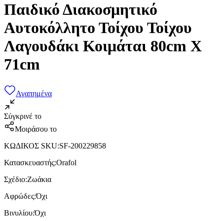
Παιδικό Διακοσμητικό
Αυτοκόλλητο Τοίχου Τοίχου
Λαγουδάκι Κοιμάται 80cm X
71cm
Αγαπημένα
Σύγκρινέ το
Μοιράσου το
ΚΩΔΙΚΟΣ SKU
:
SF-200229858
Κατασκευαστής
:
Orafol
Σχέδιο
:
Ζωάκια
Αφρώδες
:
Όχι
Βινυλίου
:
Όχι