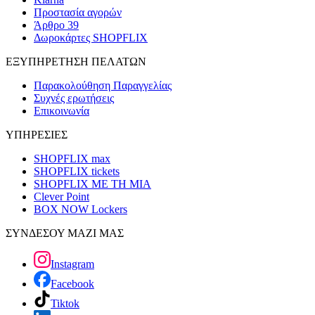
Προστασία αγορών
Άρθρο 39
Δωροκάρτες SHOPFLIX
ΕΞΥΠΗΡΕΤΗΣΗ ΠΕΛΑΤΩΝ
Παρακολούθηση Παραγγελίας
Συχνές ερωτήσεις
Επικοινωνία
ΥΠΗΡΕΣΙΕΣ
SHOPFLIX max
SHOPFLIX tickets
SHOPFLIX ΜΕ ΤΗ ΜΙΑ
Clever Point
BOX NOW Lockers
ΣΥΝΔΕΣΟΥ ΜΑΖΙ ΜΑΣ
Instagram
Facebook
Tiktok