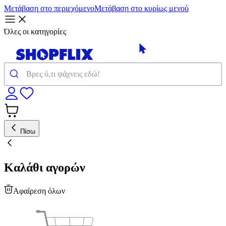
Μετάβαση στο περιεχόμενο
Μετάβαση στο κυρίως μενού
Όλες οι κατηγορίες
Πίσω
Καλάθι αγορών
Αφαίρεση όλων