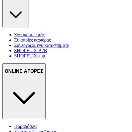
χρησιμοποιώντας τεχνολογία όπως cookies για να αποθηκεύουμε κ
να έχουμε πρόσβαση σε πληροφορίες στη συσκευή σας, με σκοπό
την προβολή εξατομικευμένων διαφημίσεων και περιεχομένου, τις
μετρήσεις σχετικά με διαφημίσεις και περιεχόμενο, την καλύτερη
εικόνα του κοινού μας και την ανάπτυξη προϊόντων. Επίσης,
κοινοποιούμε πληροφορίες σχετικά με την από μέρους σας χρήση τ
Σχετικά με εμάς
Ευκαιρίες καριέρας
τοποθεσίας μας στους συνεργάτες μέσων κοινωνικής δικτύωσης,
Συνεργαζόμενα καταστήματα
διαφημίσεων και ανάλυσης.
SHOPFLIX B2B
SHOPFLIX app
ONLINE ΑΓΟΡΕΣ
Παραδόσεις
Επιστροφές προϊόντων