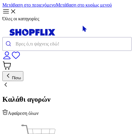
Μετάβαση στο περιεχόμενο
Μετάβαση στο κυρίως μενού
Όλες οι κατηγορίες
Πίσω
Καλάθι αγορών
Αφαίρεση όλων