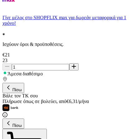
Γίνε μέλος στο SHOPFLIX max για δωρεάν μεταφορικά για 1
χρόνο!
Ισχύουν όροι & προϋποθέσεις.
€
21
23
Άμεσα διαθέσιμο
Πίσω
Βάλε τον ΤΚ σου
Πλήρωσε όπως σε βολεύει
,
από
€
6,31
/
μήνα
Πίσω