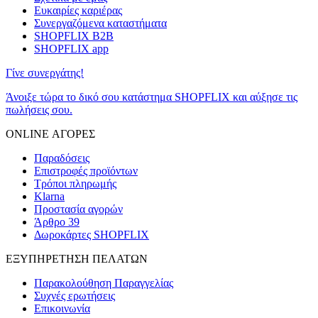
Ευκαιρίες καριέρας
Συνεργαζόμενα καταστήματα
SHOPFLIX B2B
SHOPFLIX app
Γίνε συνεργάτης!
Άνοιξε τώρα το δικό σου κατάστημα SHOPFLIX και αύξησε τις
πωλήσεις σου.
ONLINE ΑΓΟΡΕΣ
Παραδόσεις
Επιστροφές προϊόντων
Τρόποι πληρωμής
Klarna
Προστασία αγορών
Άρθρο 39
Δωροκάρτες SHOPFLIX
ΕΞΥΠΗΡΕΤΗΣΗ ΠΕΛΑΤΩΝ
Παρακολούθηση Παραγγελίας
Συχνές ερωτήσεις
Επικοινωνία