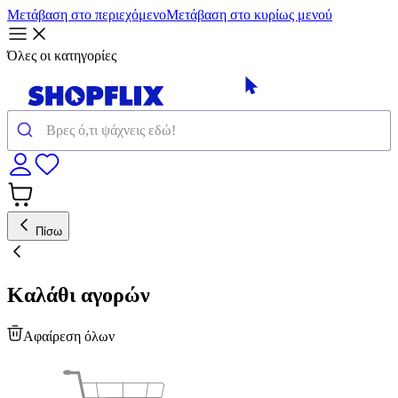
Μετάβαση στο περιεχόμενο
Μετάβαση στο κυρίως μενού
Όλες οι κατηγορίες
Πίσω
Καλάθι αγορών
Αφαίρεση όλων