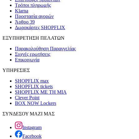
Τρόποι πληρωμής
Klarna
Προστασία αγορών
Άρθρο 39
Δωροκάρτες SHOPFLIX
ΕΞΥΠΗΡΕΤΗΣΗ ΠΕΛΑΤΩΝ
Παρακολούθηση Παραγγελίας
Συχνές ερωτήσεις
Επικοινωνία
ΥΠΗΡΕΣΙΕΣ
SHOPFLIX max
SHOPFLIX tickets
SHOPFLIX ΜΕ ΤΗ ΜΙΑ
Clever Point
BOX NOW Lockers
ΣΥΝΔΕΣΟΥ ΜΑΖΙ ΜΑΣ
Instagram
Facebook