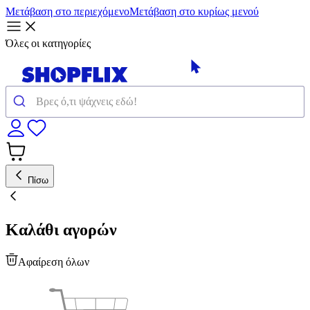
Μετάβαση στο περιεχόμενο
Μετάβαση στο κυρίως μενού
Όλες οι κατηγορίες
Πίσω
Καλάθι αγορών
Αφαίρεση όλων