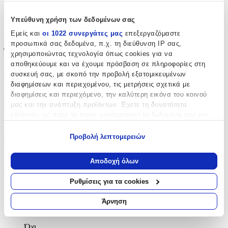
Είδος
:
Υπεύθυνη χρήση των δεδομένων σας
Τοίχου
Εμείς και
οι 1022 συνεργάτες μας
επεξεργαζόμαστε
προσωπικά σας δεδομένα, π.χ. τη διεύθυνση IP σας,
Έξτρα Χαρακτηριστικά
χρησιμοποιώντας τεχνολογία όπως cookies για να
αποθηκεύουμε και να έχουμε πρόσβαση σε πληροφορίες στη
Αφρώδες
:
συσκευή σας, με σκοπό την προβολή εξατομικευμένων
διαφημίσεων και περιεχομένου, τις μετρήσεις σχετικά με
Όχι
διαφημίσεις και περιεχόμενο, την καλύτερη εικόνα του κοινού
μας και την ανάπτυξη προϊόντων. Έχετε τη δυνατότητα
Βινυλίου
:
επιλογής ως προς το ποιος χρησιμοποιεί τα δεδομένα σας και
Όχι
για ποιους σκοπούς.
Προβολή λεπτομερειών
Μπορντούρα
:
Εάν μας επιτρέπετε, θα θέλαμε επίσης:
Να συλλέξουμε πληροφορίες σχετικά με τη γεωγραφική
Όχι
Αποδοχή όλων
σας τοποθεσία, οι οποίες μπορεί να είναι ακριβείς σε
Φωσφοριζέ
:
απόσταση μερικών μέτρων
Ρυθμίσεις για τα cookies
Να αναγνωρίσουμε τη συσκευή σας σαρώνοντας ενεργά
Όχι
για συγκεκριμένα χαρακτηριστικά (δακτυλικό αποτύπωμα)
Άρνηση
3D
:
Μάθετε περισσότερα σχετικά με τον τρόπο επεξεργασίας των
προσωπικών σας δεδομένων και καθορίστε τις προτιμήσεις σας
Όχι