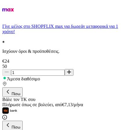
Γίνε μέλος στο SHOPFLIX max για δωρεάν μεταφορικά για 1
χρόνο!
Ισχύουν όροι & προϋποθέσεις.
€
24
50
Άμεσα διαθέσιμο
Πίσω
Βάλε τον ΤΚ σου
Πλήρωσε όπως σε βολεύει
,
από
€
7,13
/
μήνα
Πίσω