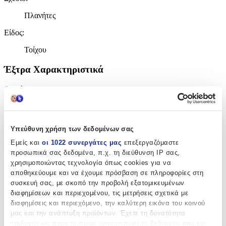
Πλανήτες
Είδος
:
Τοίχου
Έξτρα Χαρακτηριστικά
Αφρώδες
:
Όχι
Βινυλίου
:
Υπεύθυνη χρήση των δεδομένων σας
Όχι
Εμείς και
οι 1022 συνεργάτες μας
επεξεργαζόμαστε
προσωπικά σας δεδομένα, π.χ. τη διεύθυνση IP σας,
Μπορντούρα
:
χρησιμοποιώντας τεχνολογία όπως cookies για να
αποθηκεύουμε και να έχουμε πρόσβαση σε πληροφορίες στη
Όχι
συσκευή σας, με σκοπό την προβολή εξατομικευμένων
Φωσφοριζέ
:
διαφημίσεων και περιεχομένου, τις μετρήσεις σχετικά με
διαφημίσεις και περιεχόμενο, την καλύτερη εικόνα του κοινού
Όχι
μας και την ανάπτυξη προϊόντων. Έχετε τη δυνατότητα
επιλογής ως προς το ποιος χρησιμοποιεί τα δεδομένα σας και