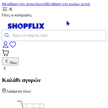
Μετάβαση στο περιεχόμενο
Μετάβαση στο κυρίως μενού
Όλες οι κατηγορίες
Πίσω
Καλάθι αγορών
Αφαίρεση όλων