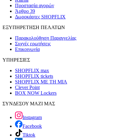
Προστασία αγορών
Άρθρο 39
Δωροκάρτες SHOPFLIX
ΕΞΥΠΗΡΕΤΗΣΗ ΠΕΛΑΤΩΝ
Παρακολούθηση Παραγγελίας
Συχνές ερωτήσεις
Επικοινωνία
ΥΠΗΡΕΣΙΕΣ
SHOPFLIX max
SHOPFLIX tickets
SHOPFLIX ΜΕ ΤΗ ΜΙΑ
Clever Point
BOX NOW Lockers
ΣΥΝΔΕΣΟΥ ΜΑΖΙ ΜΑΣ
Instagram
Facebook
Tiktok