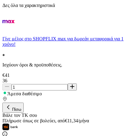
Δες όλα τα χαρακτηριστικά
Γίνε μέλος στο SHOPFLIX max για δωρεάν μεταφορικά για 1
χρόνο!
Ισχύουν όροι & προϋποθέσεις.
€
41
36
Άμεσα διαθέσιμο
Πίσω
Βάλε τον ΤΚ σου
Πλήρωσε όπως σε βολεύει
,
από
€
11,34
/
μήνα