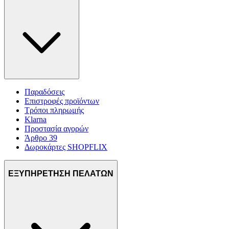
Παραδόσεις
Επιστροφές προϊόντων
Τρόποι πληρωμής
Klarna
Προστασία αγορών
Άρθρο 39
Δωροκάρτες SHOPFLIX
ΕΞΥΠΗΡΕΤΗΣΗ ΠΕΛΑΤΩΝ