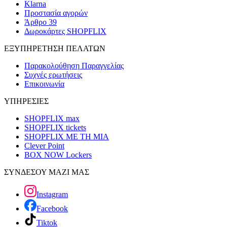
Klarna
Προστασία αγορών
Άρθρο 39
Δωροκάρτες SHOPFLIX
ΕΞΥΠΗΡΕΤΗΣΗ ΠΕΛΑΤΩΝ
Παρακολούθηση Παραγγελίας
Συχνές ερωτήσεις
Επικοινωνία
ΥΠΗΡΕΣΙΕΣ
SHOPFLIX max
SHOPFLIX tickets
SHOPFLIX ΜΕ ΤΗ ΜΙΑ
Clever Point
BOX NOW Lockers
ΣΥΝΔΕΣΟΥ ΜΑΖΙ ΜΑΣ
Instagram
Facebook
Tiktok