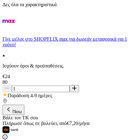
Δες όλα τα χαρακτηριστικά
Γίνε μέλος στο SHOPFLIX max για δωρεάν μεταφορικά για 1
χρόνο!
Ισχύουν όροι & προϋποθέσεις.
€
24
80
Παράδοση 4-9 ημέρες
Πίσω
Βάλε τον ΤΚ σου
Πλήρωσε όπως σε βολεύει
,
από
€
7,20
/
μήνα