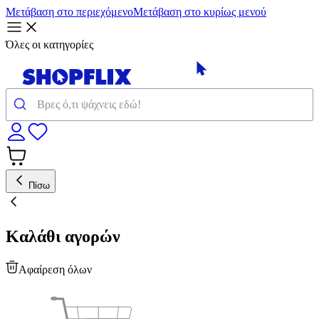
Μετάβαση στο περιεχόμενο
Μετάβαση στο κυρίως μενού
Όλες οι κατηγορίες
Πίσω
Καλάθι αγορών
Αφαίρεση όλων