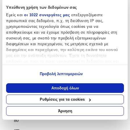
Υπεύθυνη χρήση των δεδομένων σας
Όχι
Εμείς και
οι 1022 συνεργάτες μας
επεξεργαζόμαστε
Πλύσιμο στο Πλυντήριο
:
προσωπικά σας δεδομένα, π.χ. τη διεύθυνση IP σας,
χρησιμοποιώντας τεχνολογία όπως cookies για να
Όχι
αποθηκεύουμε και να έχουμε πρόσβαση σε πληροφορίες στη
συσκευή σας, με σκοπό την προβολή εξατομικευμένων
Στρογγυλό
:
διαφημίσεων και περιεχομένου, τις μετρήσεις σχετικά με
Όχι
διαφημίσεις και περιεχόμενο, την καλύτερη εικόνα του κοινού
μας και την ανάπτυξη προϊόντων. Έχετε τη δυνατότητα
Μοκέτα
:
επιλογής ως προς το ποιος χρησιμοποιεί τα δεδομένα σας και
για ποιους σκοπούς.
Όχι
Προβολή λεπτομερειών
Σετ
:
Εάν μας επιτρέπετε, θα θέλαμε επίσης:
Να συλλέξουμε πληροφορίες σχετικά με τη γεωγραφική
Όχι
Αποδοχή όλων
σας τοποθεσία, οι οποίες μπορεί να είναι ακριβείς σε
απόσταση μερικών μέτρων
Διαστάσεις
Ρυθμίσεις για τα cookies
Να αναγνωρίσουμε τη συσκευή σας σαρώνοντας ενεργά
για συγκεκριμένα χαρακτηριστικά (δακτυλικό αποτύπωμα)
Πλάτος
:
Άρνηση
Μάθετε περισσότερα σχετικά με τον τρόπο επεξεργασίας των
80
προσωπικών σας δεδομένων και καθορίστε τις προτιμήσεις σας
στην
ενότητα “Λεπτομέρειες”
. Μπορείτε να αλλάξετε ή να