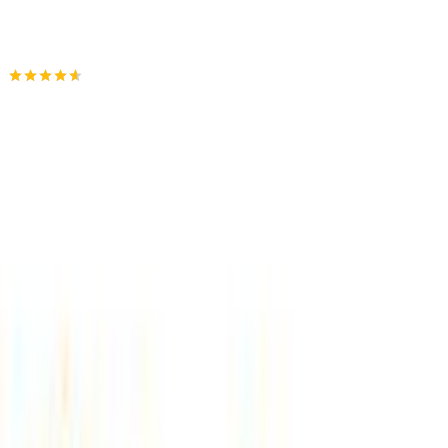
Προσθήκη στο καλάθι
Ourhome
4.60
(
25
)
Παράδοση 10-30 ημέρες
Βάλε τον ΤΚ σου για να μάθεις εκτιμώμενο κόστος και
ημερομηνία παράδοσης
Πίσω
€
170,00
Κερδίζεις
: €
25,50
€
144
50