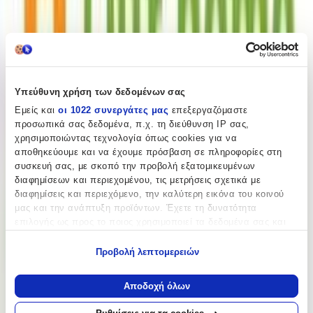
Ποιότητα
:
Συνθετικό
Κατασκευή
:
Υπεύθυνη χρήση των δεδομένων σας
Μηχανής
Εμείς και
οι 1022 συνεργάτες μας
επεξεργαζόμαστε
Χρώμα
:
προσωπικά σας δεδομένα, π.χ. τη διεύθυνση IP σας,
χρησιμοποιώντας τεχνολογία όπως cookies για να
Μπλε
αποθηκεύουμε και να έχουμε πρόσβαση σε πληροφορίες στη
συσκευή σας, με σκοπό την προβολή εξατομικευμένων
Έξτρα Χαρακτηριστικά
διαφημίσεων και περιεχομένου, τις μετρήσεις σχετικά με
διαφημίσεις και περιεχόμενο, την καλύτερη εικόνα του κοινού
με το Μέτρο
:
μας και την ανάπτυξη προϊόντων. Έχετε τη δυνατότητα
Όχι
επιλογής ως προς το ποιος χρησιμοποιεί τα δεδομένα σας και
για ποιους σκοπούς.
Ανάγλυφο
:
Προβολή λεπτομερειών
Εάν μας επιτρέπετε, θα θέλαμε επίσης:
Ναι
Να συλλέξουμε πληροφορίες σχετικά με τη γεωγραφική
Αποδοχή όλων
Χαλάκι Δραστηριοτήτων
:
σας τοποθεσία, οι οποίες μπορεί να είναι ακριβείς σε
απόσταση μερικών μέτρων