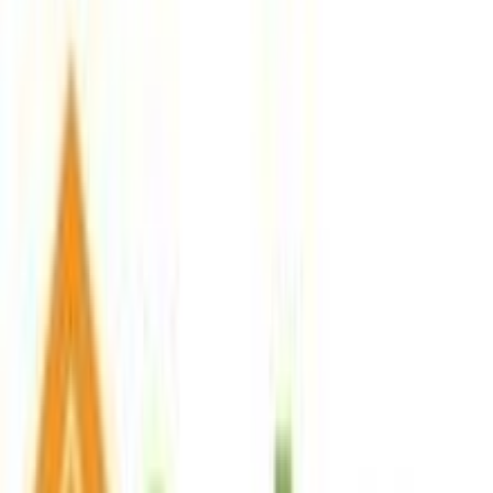
Προσθήκη στο καλάθι
Περιγραφή
Με λίγα λόγια...
Ζωντανό μπλε χρώμα που φωτίζει το παιδικό δωμάτιο και
δημιουργεί μια χαρούμενη ατμόσφαιρα για παιχνίδι και χαλάρωση.
Το χαλί της Tzikas Carpets είναι κατασκευασμένο από ανθεκτικό
συνθετικό υλικό με πιστοποιημένη μηχανική κατασκευή,
προσφέροντας απαλή υφή και μεγάλη αντοχή ακόμη και στις πιο
έντονες δραστηριότητες των παιδιών. Εξαιρετικά εύκολο στη
συντήρηση και καθαρισμό, αποτελεί ιδανική επιλογή για γονείς που
αναζητούν ποιότητα και ασφάλεια για τον χώρο των παιδιών τους.
Ο σύγχρονος σχεδιασμός του συνδυάζεται αρμονικά με κάθε
παιδικό υπνοδωμάτιο, προσθέτοντας στυλ και άνεση στην
καθημερινή ζωή.
Περιγραφή
+