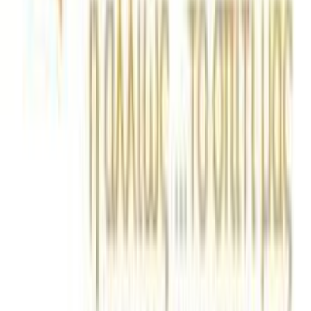
133
cm
Μήκος
:
190
cm
Χαρακτηριστικά
+
Χαρακτηριστικά
Κατασκευαστής
:
Tzikas Carpets
Βασικά Χαρακτηριστικά
Ποιότητα
:
Συνθετικό