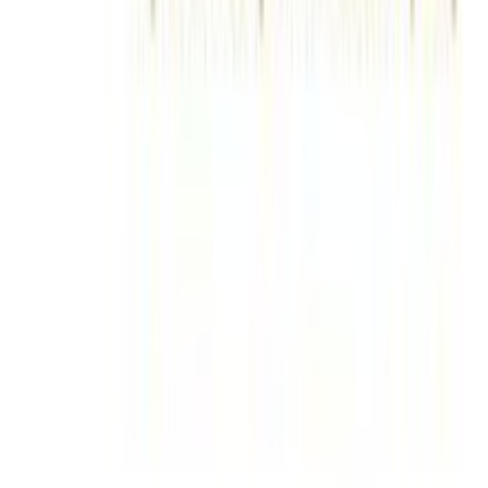
Κατασκευή
:
Μηχανής
Χρώμα
:
Μπλε
Έξτρα Χαρακτηριστικά
με το Μέτρο
:
Όχι
Ανάγλυφο
:
Ναι
Χαλάκι Δραστηριοτήτων
:
Όχι
Ισοθερμικό
:
Όχι