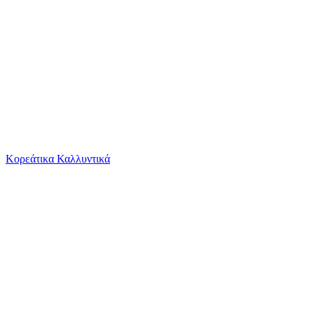
Το καλάθι είναι άδειο
Όλες οι κατηγορίες
Κορεάτικα Καλλυντικά
Ψάχνεις για δροσιά;
Tzikas Carpets Παιδικό Χαλί Μπλε 133x190cm 26...