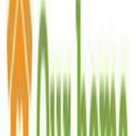
Περιγραφή
Με λίγα λόγια...
Ζωντανό μπλε χρώμα που φωτίζει το παιδικό δωμάτιο και
δημιουργεί μια χαρούμενη ατμόσφαιρα για παιχνίδι και χαλάρωση.
Το χαλί της Tzikas Carpets είναι κατασκευασμένο από ανθεκτικό
συνθετικό υλικό με πιστοποιημένη μηχανική κατασκευή,
προσφέροντας απαλή υφή και μεγάλη αντοχή ακόμη και στις πιο
έντονες δραστηριότητες των παιδιών. Εξαιρετικά εύκολο στη
συντήρηση και καθαρισμό, αποτελεί ιδανική επιλογή για γονείς που
αναζητούν ποιότητα και ασφάλεια για τον χώρο των παιδιών τους.
Ο σύγχρονος σχεδιασμός του συνδυάζεται αρμονικά με κάθε
παιδικό υπνοδωμάτιο, προσθέτοντας στυλ και άνεση στην
καθημερινή ζωή.
Χαρακτηριστικά
Κατασκευαστής
:
Tzikas Carpets
Βασικά Χαρακτηριστικά