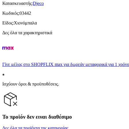
Κατασκευαστής
:
Djeco
Κωδικός
:
03442
Είδος
:
Χιονόμπαλα
Δες όλα τα χαρακτηριστικά
Γίνε μέλος στο SHOPFLIX max για δωρεάν μεταφορικά για 1 χρόνο
Ισχύουν όροι & προϋποθέσεις.
Το προϊόν δεν ειναι διαθέσιμο
Δες όλα τα προϊόντα της κατηγορίας