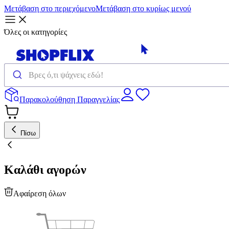
Μετάβαση στο περιεχόμενο
Μετάβαση στο κυρίως μενού
Όλες οι κατηγορίες
Παρακολούθηση Παραγγελίας
Πίσω
Καλάθι αγορών
Αφαίρεση όλων