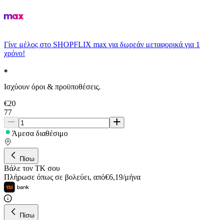
Γίνε μέλος στο SHOPFLIX max για δωρεάν μεταφορικά για 1
χρόνο!
Ισχύουν όροι & προϋποθέσεις.
€
20
77
Άμεσα διαθέσιμο
Πίσω
Βάλε τον ΤΚ σου
Πλήρωσε όπως σε βολεύει
,
από
€
6,19
/
μήνα
Πίσω