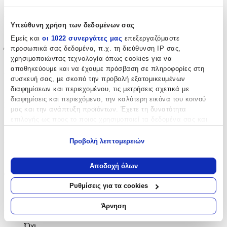
Είδος
:
Υπεύθυνη χρήση των δεδομένων σας
Τοίχου
Εμείς και
οι 1022 συνεργάτες μας
επεξεργαζόμαστε
προσωπικά σας δεδομένα, π.χ. τη διεύθυνση IP σας,
Έξτρα Χαρακτηριστικά
χρησιμοποιώντας τεχνολογία όπως cookies για να
αποθηκεύουμε και να έχουμε πρόσβαση σε πληροφορίες στη
Αφρώδες
:
συσκευή σας, με σκοπό την προβολή εξατομικευμένων
Όχι
διαφημίσεων και περιεχομένου, τις μετρήσεις σχετικά με
διαφημίσεις και περιεχόμενο, την καλύτερη εικόνα του κοινού
Βινυλίου
:
μας και την ανάπτυξη προϊόντων. Έχετε τη δυνατότητα
επιλογής ως προς το ποιος χρησιμοποιεί τα δεδομένα σας και
Όχι
για ποιους σκοπούς.
Μπορντούρα
:
Προβολή λεπτομερειών
Εάν μας επιτρέπετε, θα θέλαμε επίσης:
Όχι
Να συλλέξουμε πληροφορίες σχετικά με τη γεωγραφική
Αποδοχή όλων
σας τοποθεσία, οι οποίες μπορεί να είναι ακριβείς σε
Φωσφοριζέ
:
απόσταση μερικών μέτρων
Ρυθμίσεις για τα cookies
Όχι
Να αναγνωρίσουμε τη συσκευή σας σαρώνοντας ενεργά
για συγκεκριμένα χαρακτηριστικά (δακτυλικό αποτύπωμα)
Άρνηση
3D
:
Μάθετε περισσότερα σχετικά με τον τρόπο επεξεργασίας των
προσωπικών σας δεδομένων και καθορίστε τις προτιμήσεις σας
Όχι