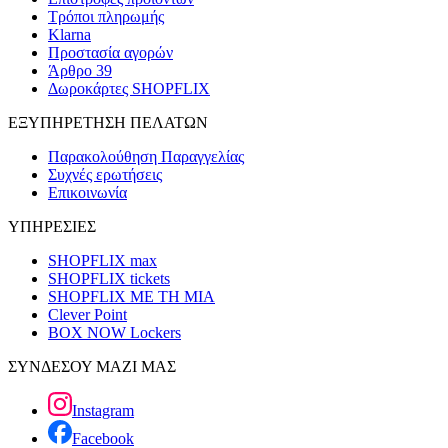
Τρόποι πληρωμής
Klarna
Προστασία αγορών
Άρθρο 39
Δωροκάρτες SHOPFLIX
ΕΞΥΠΗΡΕΤΗΣΗ ΠΕΛΑΤΩΝ
Παρακολούθηση Παραγγελίας
Συχνές ερωτήσεις
Επικοινωνία
ΥΠΗΡΕΣΙΕΣ
SHOPFLIX max
SHOPFLIX tickets
SHOPFLIX ΜΕ ΤΗ ΜΙΑ
Clever Point
BOX NOW Lockers
ΣΥΝΔΕΣΟΥ ΜΑΖΙ ΜΑΣ
Instagram
Facebook