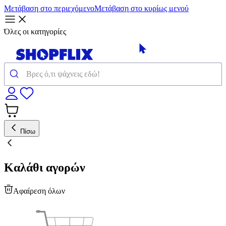
Μετάβαση στο περιεχόμενο
Μετάβαση στο κυρίως μενού
Όλες οι κατηγορίες
Πίσω
Καλάθι αγορών
Αφαίρεση όλων