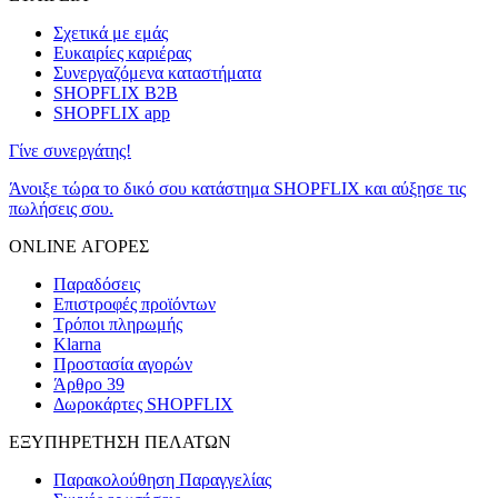
Σχετικά με εμάς
Ευκαιρίες καριέρας
Συνεργαζόμενα καταστήματα
SHOPFLIX B2B
SHOPFLIX app
Γίνε συνεργάτης!
Άνοιξε τώρα το δικό σου κατάστημα SHOPFLIX και αύξησε τις
πωλήσεις σου.
ONLINE ΑΓΟΡΕΣ
Παραδόσεις
Επιστροφές προϊόντων
Τρόποι πληρωμής
Klarna
Προστασία αγορών
Άρθρο 39
Δωροκάρτες SHOPFLIX
ΕΞΥΠΗΡΕΤΗΣΗ ΠΕΛΑΤΩΝ
Παρακολούθηση Παραγγελίας