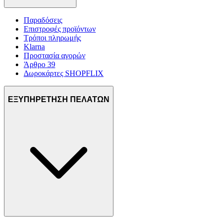
Παραδόσεις
Επιστροφές προϊόντων
Τρόποι πληρωμής
Klarna
Προστασία αγορών
Άρθρο 39
Δωροκάρτες SHOPFLIX
ΕΞΥΠΗΡΕΤΗΣΗ ΠΕΛΑΤΩΝ