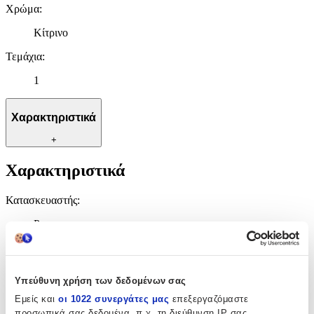
Χρώμα
:
Κίτρινο
Τεμάχια
:
1
Χαρακτηριστικά
+
Χαρακτηριστικά
Κατασκευαστής
:
Panora
Τύπος
:
Πούρου
Υπεύθυνη χρήση των δεδομένων σας
Υλικό
:
Εμείς και
οι 1022 συνεργάτες μας
επεξεργαζόμαστε
προσωπικά σας δεδομένα, π.χ. τη διεύθυνση IP σας,