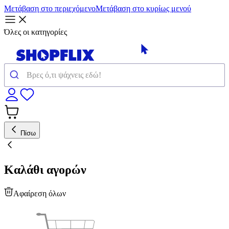
Μετάβαση στο περιεχόμενο
Μετάβαση στο κυρίως μενού
Όλες οι κατηγορίες
Πίσω
Καλάθι αγορών
Αφαίρεση όλων