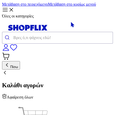
Μετάβαση στο περιεχόμενο
Μετάβαση στο κυρίως μενού
Όλες οι κατηγορίες
Πίσω
Καλάθι αγορών
Αφαίρεση όλων