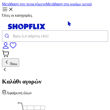
Μετάβαση στο περιεχόμενο
Μετάβαση στο κυρίως μενού
Όλες οι κατηγορίες
Πίσω
Καλάθι αγορών
Αφαίρεση όλων