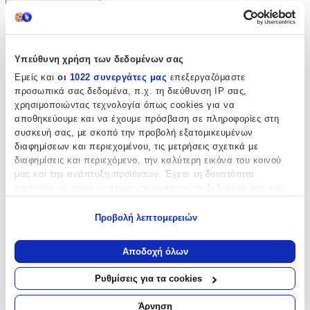
Χαρακτηριστικά
Κατασκευαστής
:
Υπεύθυνη χρήση των δεδομένων σας
Εμείς και
οι 1022 συνεργάτες μας
επεξεργαζόμαστε
Ready
προσωπικά σας δεδομένα, π.χ. τη διεύθυνση IP σας,
Τύπος
:
χρησιμοποιώντας τεχνολογία όπως cookies για να
αποθηκεύουμε και να έχουμε πρόσβαση σε πληροφορίες στη
Τσιγάρου
συσκευή σας, με σκοπό την προβολή εξατομικευμένων
διαφημίσεων και περιεχομένου, τις μετρήσεις σχετικά με
Υλικό
:
διαφημίσεις και περιεχόμενο, την καλύτερη εικόνα του κοινού
μας και την ανάπτυξη προϊόντων. Έχετε τη δυνατότητα
Ξύλινο
επιλογής ως προς το ποιος χρησιμοποιεί τα δεδομένα σας και
Χρώμα
:
για ποιους σκοπούς.
Προβολή λεπτομερειών
Λευκό
Εάν μας επιτρέπετε, θα θέλαμε επίσης:
Τεμάχια
:
Να συλλέξουμε πληροφορίες σχετικά με τη γεωγραφική
Αποδοχή όλων
σας τοποθεσία, οι οποίες μπορεί να είναι ακριβείς σε
6
απόσταση μερικών μέτρων
Ρυθμίσεις για τα cookies
Να αναγνωρίσουμε τη συσκευή σας σαρώνοντας ενεργά
Αξιολογήσεις
για συγκεκριμένα χαρακτηριστικά (δακτυλικό αποτύπωμα)
Άρνηση