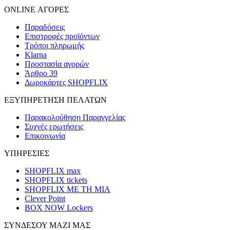
ONLINE ΑΓΟΡΕΣ
Παραδόσεις
Επιστροφές προϊόντων
Τρόποι πληρωμής
Klarna
Προστασία αγορών
Άρθρο 39
Δωροκάρτες SHOPFLIX
ΕΞΥΠΗΡΕΤΗΣΗ ΠΕΛΑΤΩΝ
Παρακολούθηση Παραγγελίας
Συχνές ερωτήσεις
Επικοινωνία
ΥΠΗΡΕΣΙΕΣ
SHOPFLIX max
SHOPFLIX tickets
SHOPFLIX ΜΕ ΤΗ ΜΙΑ
Clever Point
BOX NOW Lockers
ΣΥΝΔΕΣΟΥ ΜΑΖΙ ΜΑΣ