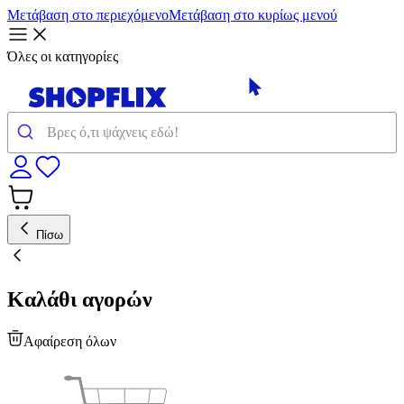
Μετάβαση στο περιεχόμενο
Μετάβαση στο κυρίως μενού
Όλες οι κατηγορίες
Πίσω
Καλάθι αγορών
Αφαίρεση όλων