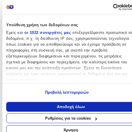
133
cm
Μήκος
:
Υπεύθυνη χρήση των δεδομένων σας
190
Εμείς και
οι 1022 συνεργάτες μας
επεξεργαζόμαστε προσωπικά σ
cm
δεδομένα, π.χ. τη διεύθυνση IP σας, χρησιμοποιώντας τεχνολογία
Πάχος
:
όπως cookies για να αποθηκεύουμε και να έχουμε πρόσβαση σε
πληροφορίες στη συσκευή σας, με σκοπό την προβολή
13
εξατομικευμένων διαφημίσεων και περιεχομένου, τις μετρήσεις
σχετικά με διαφημίσεις και περιεχόμενο, την καλύτερη εικόνα του
mm
κοινού μας και την ανάπτυξη προϊόντων. Έχετε τη δυνατότητα
επιλογής ως προς το ποιος χρησιμοποιεί τα δεδομένα σας και για
Χαρακτηριστικά
ποιους σκοπούς.
+
Εάν μας επιτρέπετε, θα θέλαμε επίσης:
Προβολή λεπτομερειών
Να συλλέξουμε πληροφορίες σχετικά με τη γεωγραφική σας
Χαρακτηριστικά
τοποθεσία, οι οποίες μπορεί να είναι ακριβείς σε απόσταση
Αποδοχή όλων
μερικών μέτρων
Κατασκευαστής
:
Να αναγνωρίσουμε τη συσκευή σας σαρώνοντας ενεργά για
Ρυθμίσεις για τα cookies
συγκεκριμένα χαρακτηριστικά (δακτυλικό αποτύπωμα)
Tzikas Carpets
Μάθετε περισσότερα σχετικά με τον τρόπο επεξεργασίας των
Άρνηση