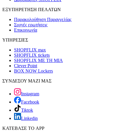
ΕΞΥΠΗΡΕΤΗΣΗ ΠΕΛΑΤΩΝ
Παρακολούθηση Παραγγελίας
Συχνές ερωτήσεις
Επικοινωνία
ΥΠΗΡΕΣΙΕΣ
SHOPFLIX max
SHOPFLIX tickets
SHOPFLIX ΜΕ ΤΗ ΜΙΑ
Clever Point
BOX NOW Lockers
ΣΥΝΔΕΣΟΥ ΜΑΖΙ ΜΑΣ
Instagram
Facebook
Tiktok
Linkedin
ΚΑΤΕΒΑΣΕ ΤΟ APP