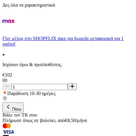
Δες όλα τα χαρακτηριστικά
Γίνε μέλος στο SHOPFLIX max για δωρεάν μεταφορικά για 1
χρόνο!
Ισχύουν όροι & προϋποθέσεις.
€
102
00
Παράδοση 10-30 ημέρες
Πίσω
Βάλε τον ΤΚ σου
Πλήρωσε όπως σε βολεύει
,
από
€
8,50
/
μήνα