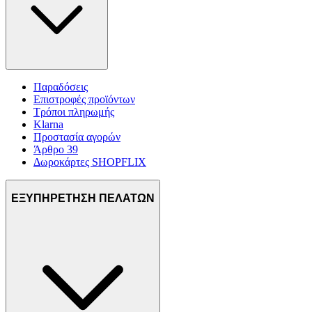
Παραδόσεις
Επιστροφές προϊόντων
Τρόποι πληρωμής
Klarna
Προστασία αγορών
Άρθρο 39
Δωροκάρτες SHOPFLIX
ΕΞΥΠΗΡΕΤΗΣΗ ΠΕΛΑΤΩΝ