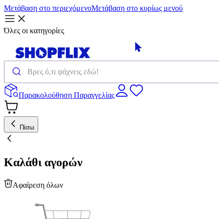
Μετάβαση στο περιεχόμενο
Μετάβαση στο κυρίως μενού
Όλες οι κατηγορίες
Παρακολούθηση Παραγγελίας
Πίσω
Καλάθι αγορών
Αφαίρεση όλων