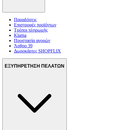
Παραδόσεις
Επιστροφές προϊόντων
Τρόποι πληρωμής
Klarna
Προστασία αγορών
Άρθρο 39
Δωροκάρτες SHOPFLIX
ΕΞΥΠΗΡΕΤΗΣΗ ΠΕΛΑΤΩΝ