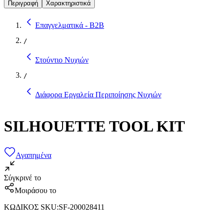
Περιγραφή
Χαρακτηριστικά
Επαγγελματικά - B2B
/
Στούντιο Νυχιών
/
Διάφορα Εργαλεία Περιποίησης Νυχιών
SILΗOUETTE TOOL KIT
Αγαπημένα
Σύγκρινέ το
Μοιράσου το
ΚΩΔΙΚΟΣ SKU
:
SF-200028411