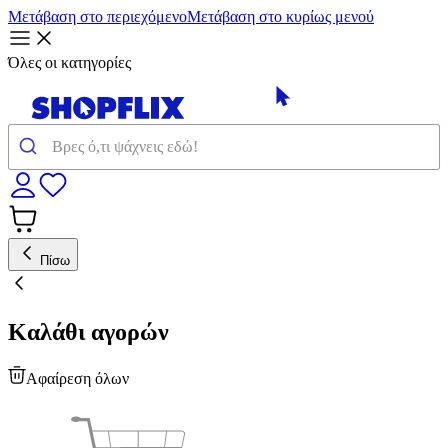
Μετάβαση στο περιεχόμενο
Μετάβαση στο κυρίως μενού
Όλες οι κατηγορίες
Πίσω
Καλάθι αγορών
Αφαίρεση όλων