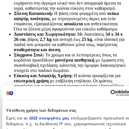
ευχάριστο στο άγγιγμα υλικό που δεν απορροφά άμεσα τα
υγρά, καθιστώντας την κούνια εύκολη στον καθαρισμό.
Ξύλινη Κατασκευή:
Η βάση είναι φτιαγμένη από
πεύκο
υψηλής ποιότητας
, με στρογγυλεμένες άκρες και λεία
επιφάνεια, εξασφαλίζοντας
ασφάλεια
και ανθεκτικότητα.
Όλα τα ξύλινα μέρη αφαιρούνται για εύκολο καθάρισμα.
Διαστάσεις και Χωρητικότητα:
Με διαστάσεις
34 x 34 x
26 cm
, βάρος
2,7 kg
και αντοχή έως
25 kg
, είναι ιδανική για
παιδιά που μπορούν να καθίσουν μόνα τους, παρέχοντας
σταθερότητα και άνεση
.
Σύγχρονο Στυλ:
Το χρώμα και οι λεπτομέρειες όπως τα
κορδόνια προσδίδουν
μοντέρνα αισθητική
με έμφαση στη
σκανδιναβική σχεδίαση, κάνοντάς την όμορφο διακοσμητικό
στοιχείο στο παιδικό δωμάτιο.
Εύκολη και Ασφαλής Χρήση:
Η κούνια προορίζεται για
εσωτερική χρήση
με επίβλεψη ενηλίκου. Οι ιμάντες
ασφαλείας και η προσεκτική συναρμολόγηση εξασφαλίζουν
ότι κάθε παιδί μπορεί να χαρεί το παιχνίδι
με ασφάλεια και
ηρεμία για τους γονείς
.
Υπεύθυνη χρήση των δεδομένων σας
Χαρακτηριστικά
Εμείς και
οι 1022 συνεργάτες μας
επεξεργαζόμαστε προσωπικά σ
δεδομένα, π.χ. τη διεύθυνση IP σας, χρησιμοποιώντας τεχνολογία