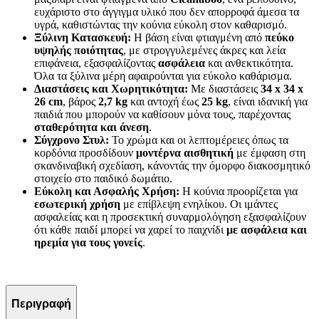
ευχάριστο στο άγγιγμα υλικό που δεν απορροφά άμεσα τα
υγρά, καθιστώντας την κούνια εύκολη στον καθαρισμό.
Ξύλινη Κατασκευή:
Η βάση είναι φτιαγμένη από
πεύκο
υψηλής ποιότητας
, με στρογγυλεμένες άκρες και λεία
επιφάνεια, εξασφαλίζοντας
ασφάλεια
και ανθεκτικότητα.
Όλα τα ξύλινα μέρη αφαιρούνται για εύκολο καθάρισμα.
Διαστάσεις και Χωρητικότητα:
Με διαστάσεις
34 x 34 x
26 cm
, βάρος
2,7 kg
και αντοχή έως
25 kg
, είναι ιδανική για
παιδιά που μπορούν να καθίσουν μόνα τους, παρέχοντας
σταθερότητα και άνεση
.
Σύγχρονο Στυλ:
Το χρώμα και οι λεπτομέρειες όπως τα
κορδόνια προσδίδουν
μοντέρνα αισθητική
με έμφαση στη
σκανδιναβική σχεδίαση, κάνοντάς την όμορφο διακοσμητικό
στοιχείο στο παιδικό δωμάτιο.
Εύκολη και Ασφαλής Χρήση:
Η κούνια προορίζεται για
εσωτερική χρήση
με επίβλεψη ενηλίκου. Οι ιμάντες
ασφαλείας και η προσεκτική συναρμολόγηση εξασφαλίζουν
ότι κάθε παιδί μπορεί να χαρεί το παιχνίδι
με ασφάλεια και
ηρεμία για τους γονείς
.
Περιγραφή