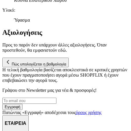
Κούνια Εσωτερικού Χώρου
κυκλοφορία μας. Εμείς και οι 1022 συνεργάτες μας επεξεργαζόμαστ
προσωπικά σας δεδομένα, π.χ. τη διεύθυνση IP σας,
Υλικό
:
χρησιμοποιώντας τεχνολογία όπως cookies για να αποθηκεύουμε κ
να έχουμε πρόσβαση σε πληροφορίες στη συσκευή σας, με σκοπό
Ύφασμα
την προβολή εξατομικευμένων διαφημίσεων και περιεχομένου, τις
μετρήσεις σχετικά με διαφημίσεις και περιεχόμενο, την καλύτερη
Αξιολογήσεις
εικόνα του κοινού μας και την ανάπτυξη προϊόντων. Επίσης,
κοινοποιούμε πληροφορίες σχετικά με την από μέρους σας χρήση τ
Προς το παρόν δεν υπάρχουν άλλες αξιολογήσεις. Όταν
τοποθεσίας μας στους συνεργάτες μέσων κοινωνικής δικτύωσης,
προστεθούν, θα εμφανιστούν εδώ.
διαφημίσεων και ανάλυσης.
Πώς υπολογίζεται η βαθμολογία
Η τελική βαθμολογία βασίζεται αποκλειστικά σε κριτικές χρηστών
που έχουν πραγματοποιήσει αγορά μέσω SHOPFLIX ή έχουν
επιβεβαιώσει την αγορά τους.
Γράψου στο Νewsletter μας για νέα & προσφορές!
Εγγραφή
Πατώντας «Εγγραφή» αποδέχεσαι τους
όρους χρήσης
ΕΤΑΙΡΕΙΑ