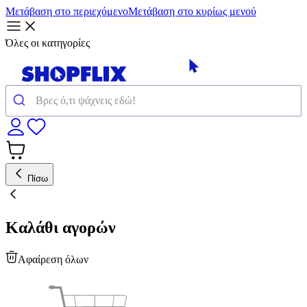
Μετάβαση στο περιεχόμενο
Μετάβαση στο κυρίως μενού
Όλες οι κατηγορίες
Πίσω
Καλάθι αγορών
Αφαίρεση όλων