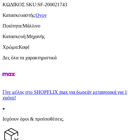
ΚΩΔΙΚΟΣ SKU
:
SF-200021743
Κατασκευαστής
:
Oyoy
Ποιότητα
:
Μάλλινο
Κατασκευή
:
Μηχανής
Χρώμα
:
Καφέ
Δες όλα τα χαρακτηριστικά
Γίνε μέλος στο SHOPFLIX max για δωρεάν μεταφορικά για 1
χρόνο!
Ισχύουν όροι & προϋποθέσεις.