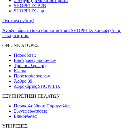
Συνεργαζόμενα καταστήματα
SHOPFLIX B2B
SHOPFLIX app
Γίνε συνεργάτης!
Άνοιξε τώρα το δικό σου κατάστημα SHOPFLIX και αύξησε τις
πωλήσεις σου.
ONLINE ΑΓΟΡΕΣ
Παραδόσεις
Επιστροφές προϊόντων
Τρόποι πληρωμής
Klarna
Προστασία αγορών
Άρθρο 39
Δωροκάρτες SHOPFLIX
ΕΞΥΠΗΡΕΤΗΣΗ ΠΕΛΑΤΩΝ
Παρακολούθηση Παραγγελίας
Συχνές ερωτήσεις
Επικοινωνία
ΥΠΗΡΕΣΙΕΣ