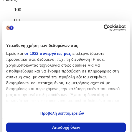
100
cm
Μήκος
:
90
cm
Υπεύθυνη χρήση των δεδομένων σας
Εμείς και
οι 1022 συνεργάτες μας
επεξεργαζόμαστε
προσωπικά σας δεδομένα, π.χ. τη διεύθυνση IP σας,
Χαρακτηριστικά
χρησιμοποιώντας τεχνολογία όπως cookies για να
+
αποθηκεύουμε και να έχουμε πρόσβαση σε πληροφορίες στη
συσκευή σας, με σκοπό την προβολή εξατομικευμένων
Χαρακτηριστικά
διαφημίσεων και περιεχομένου, τις μετρήσεις σχετικά με
διαφημίσεις και περιεχόμενο, την καλύτερη εικόνα του κοινού
μας και την ανάπτυξη προϊόντων. Έχετε τη δυνατότητα
Κατασκευαστής
:
επιλογής ως προς το ποιος χρησιμοποιεί τα δεδομένα σας και
Oyoy
για ποιους σκοπούς.
Προβολή λεπτομερειών
Βασικά Χαρακτηριστικά
Εάν μας επιτρέπετε, θα θέλαμε επίσης:
Να συλλέξουμε πληροφορίες σχετικά με τη γεωγραφική
Αποδοχή όλων
Ποιότητα
:
σας τοποθεσία, οι οποίες μπορεί να είναι ακριβείς σε