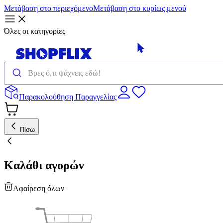
Μετάβαση στο περιεχόμενο
Μετάβαση στο κυρίως μενού
Όλες οι κατηγορίες
Παρακολούθηση Παραγγελίας
Πίσω
Καλάθι αγορών
Αφαίρεση όλων