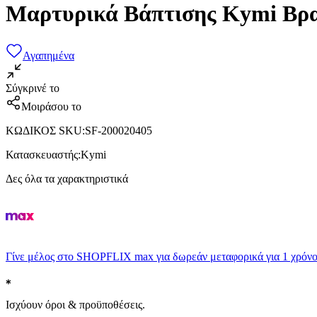
Μαρτυρικά Βάπτισης Kymi Βραχ
Αγαπημένα
Σύγκρινέ το
Μοιράσου το
ΚΩΔΙΚΟΣ SKU
:
SF-200020405
Κατασκευαστής
:
Kymi
Δες όλα τα χαρακτηριστικά
Γίνε μέλος στο SHOPFLIX max για δωρεάν μεταφορικά για 1 χρόνο
Ισχύουν όροι & προϋποθέσεις.