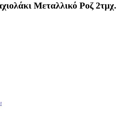
ιολάκι Μεταλλικό Ροζ 2τμχ.
!