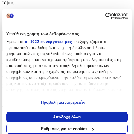
Ύψος
:
90
cm
Υπεύθυνη χρήση των δεδομένων σας
Χαρακτηριστικά
Εμείς και
οι 1022 συνεργάτες μας
επεξεργαζόμαστε
προσωπικά σας δεδομένα, π.χ. τη διεύθυνση IP σας,
+
χρησιμοποιώντας τεχνολογία όπως cookies για να
Χαρακτηριστικά
αποθηκεύουμε και να έχουμε πρόσβαση σε πληροφορίες στη
συσκευή σας, με σκοπό την προβολή εξατομικευμένων
διαφημίσεων και περιεχομένου, τις μετρήσεις σχετικά με
Βασικά Χαρακτηριστικά
διαφημίσεις και περιεχόμενο, την καλύτερη εικόνα του κοινού
μας και την ανάπτυξη προϊόντων. Έχετε τη δυνατότητα
Είδος
:
επιλογής ως προς το ποιος χρησιμοποιεί τα δεδομένα σας και
για ποιους σκοπούς.
Τοίχου
Προβολή λεπτομερειών
Έξτρα Χαρακτηριστικά
Εάν μας επιτρέπετε, θα θέλαμε επίσης:
Να συλλέξουμε πληροφορίες σχετικά με τη γεωγραφική
Αποδοχή όλων
Αφρώδες
:
σας τοποθεσία, οι οποίες μπορεί να είναι ακριβείς σε
απόσταση μερικών μέτρων
Ρυθμίσεις για τα cookies
Όχι
Να αναγνωρίσουμε τη συσκευή σας σαρώνοντας ενεργά