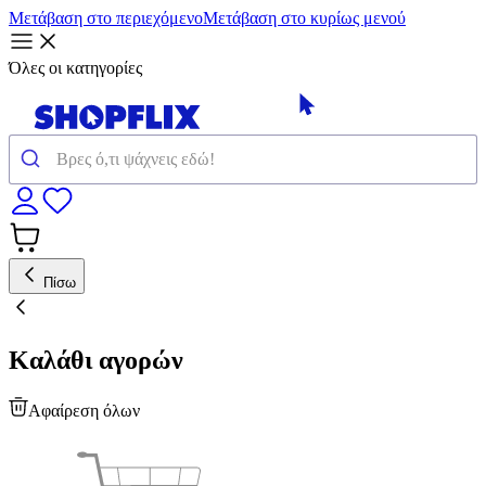
Μετάβαση στο περιεχόμενο
Μετάβαση στο κυρίως μενού
Όλες οι κατηγορίες
Πίσω
Καλάθι αγορών
Αφαίρεση όλων