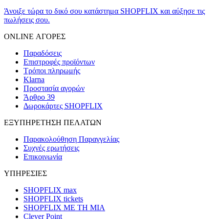
Άνοιξε τώρα το δικό σου κατάστημα SHOPFLIX και αύξησε τις
πωλήσεις σου.
ONLINE ΑΓΟΡΕΣ
Παραδόσεις
Επιστροφές προϊόντων
Τρόποι πληρωμής
Klarna
Προστασία αγορών
Άρθρο 39
Δωροκάρτες SHOPFLIX
ΕΞΥΠΗΡΕΤΗΣΗ ΠΕΛΑΤΩΝ
Παρακολούθηση Παραγγελίας
Συχνές ερωτήσεις
Επικοινωνία
ΥΠΗΡΕΣΙΕΣ
SHOPFLIX max
SHOPFLIX tickets
SHOPFLIX ΜΕ ΤΗ ΜΙΑ
Clever Point