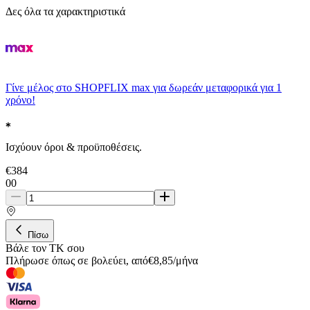
Δες όλα τα χαρακτηριστικά
Γίνε μέλος στο SHOPFLIX max για δωρεάν μεταφορικά για 1
χρόνο!
Ισχύουν όροι & προϋποθέσεις.
€
384
00
Πίσω
Βάλε τον ΤΚ σου
Πλήρωσε όπως σε βολεύει
,
από
€
8,85
/
μήνα