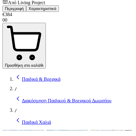
Από
Living Project
Περιγραφή
Χαρακτηριστικά
€
384
00
Προσθήκη στο καλάθι
Παιδικά & Βρεφικά
/
Διακόσμηση Παιδικού & Βρεφικού Δωματίου
/
Παιδικά Χαλιά