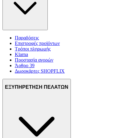
Παραδόσεις
Επιστροφές προϊόντων
Τρόποι πληρωμής
Klarna
Προστασία αγορών
Άρθρο 39
Δωροκάρτες SHOPFLIX
ΕΞΥΠΗΡΕΤΗΣΗ ΠΕΛΑΤΩΝ