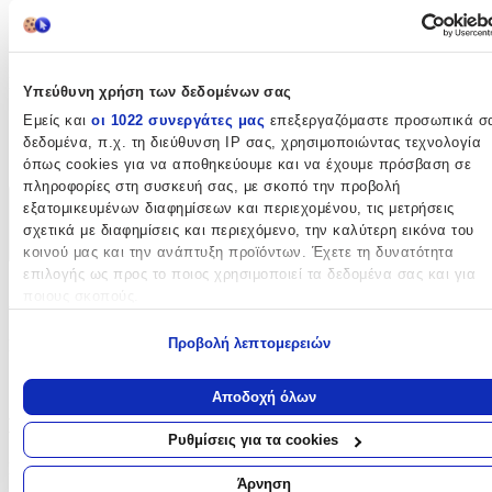
400
cm
Πάχος
:
Υπεύθυνη χρήση των δεδομένων σας
13
Εμείς και
οι 1022 συνεργάτες μας
επεξεργαζόμαστε προσωπικά σ
δεδομένα, π.χ. τη διεύθυνση IP σας, χρησιμοποιώντας τεχνολογία
mm
όπως cookies για να αποθηκεύουμε και να έχουμε πρόσβαση σε
πληροφορίες στη συσκευή σας, με σκοπό την προβολή
εξατομικευμένων διαφημίσεων και περιεχομένου, τις μετρήσεις
Χαρακτηριστικά
σχετικά με διαφημίσεις και περιεχόμενο, την καλύτερη εικόνα του
+
κοινού μας και την ανάπτυξη προϊόντων. Έχετε τη δυνατότητα
επιλογής ως προς το ποιος χρησιμοποιεί τα δεδομένα σας και για
Χαρακτηριστικά
ποιους σκοπούς.
Εάν μας επιτρέπετε, θα θέλαμε επίσης:
Προβολή λεπτομερειών
Κατασκευαστής
:
Να συλλέξουμε πληροφορίες σχετικά με τη γεωγραφική σας
Colore Colori
τοποθεσία, οι οποίες μπορεί να είναι ακριβείς σε απόσταση
Αποδοχή όλων
μερικών μέτρων
Βασικά Χαρακτηριστικά
Να αναγνωρίσουμε τη συσκευή σας σαρώνοντας ενεργά για
Ρυθμίσεις για τα cookies
συγκεκριμένα χαρακτηριστικά (δακτυλικό αποτύπωμα)
Ποιότητα
:
Μάθετε περισσότερα σχετικά με τον τρόπο επεξεργασίας των
Άρνηση