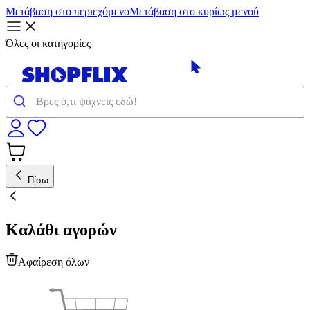
Μετάβαση στο περιεχόμενο
Μετάβαση στο κυρίως μενού
Όλες οι κατηγορίες
Πίσω
Καλάθι αγορών
Αφαίρεση όλων