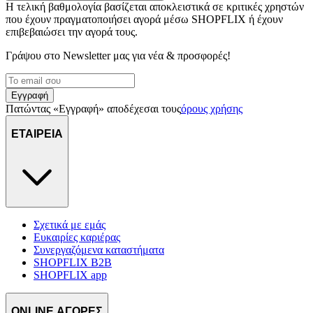
Η τελική βαθμολογία βασίζεται αποκλειστικά σε κριτικές χρηστών
που έχουν πραγματοποιήσει αγορά μέσω SHOPFLIX ή έχουν
επιβεβαιώσει την αγορά τους.
Γράψου στο Νewsletter μας για νέα & προσφορές!
Εγγραφή
Πατώντας «Εγγραφή» αποδέχεσαι τους
όρους χρήσης
ΕΤΑΙΡΕΙΑ
Σχετικά με εμάς
Ευκαιρίες καριέρας
Συνεργαζόμενα καταστήματα
SHOPFLIX B2B
SHOPFLIX app
ONLINE ΑΓΟΡΕΣ