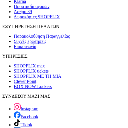
Klarna
Προστασία αγορών
Άρθρο 39
Δωροκάρτες SHOPFLIX
ΕΞΥΠΗΡΕΤΗΣΗ ΠΕΛΑΤΩΝ
Παρακολούθηση Παραγγελίας
Συχνές ερωτήσεις
Επικοινωνία
ΥΠΗΡΕΣΙΕΣ
SHOPFLIX max
SHOPFLIX tickets
SHOPFLIX ΜΕ ΤΗ ΜΙΑ
Clever Point
BOX NOW Lockers
ΣΥΝΔΕΣΟΥ ΜΑΖΙ ΜΑΣ
Instagram
Facebook
Tiktok