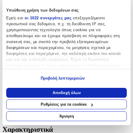
Χαρακτηριστικά
Υπεύθυνη χρήση των δεδομένων σας
Κατασκευαστής
:
Εμείς και
οι 1022 συνεργάτες μας
επεξεργαζόμαστε
προσωπικά σας δεδομένα, π.χ. τη διεύθυνση IP σας,
Ntampoudis
χρησιμοποιώντας τεχνολογία όπως cookies για να
Βασικά Χαρακτηριστικά
αποθηκεύουμε και να έχουμε πρόσβαση σε πληροφορίες στη
συσκευή σας, με σκοπό την προβολή εξατομικευμένων
διαφημίσεων και περιεχομένου, τις μετρήσεις σχετικά με
Φύλο
:
διαφημίσεις και περιεχόμενο, την καλύτερη εικόνα του κοινού
Αγόρι
μας και την ανάπτυξη προϊόντων. Έχετε τη δυνατότητα
επιλογής ως προς το ποιος χρησιμοποιεί τα δεδομένα σας και
Πρόσθετα Χαρακτηριστικά
για ποιους σκοπούς.
Προβολή λεπτομερειών
Extra
:
Εάν μας επιτρέπετε, θα θέλαμε επίσης:
Να συλλέξουμε πληροφορίες σχετικά με τη γεωγραφική
Απλή
Αποδοχή όλων
σας τοποθεσία, οι οποίες μπορεί να είναι ακριβείς σε
απόσταση μερικών μέτρων
Ρυθμίσεις για τα cookies
Χαρακτηριστικά
Να αναγνωρίσουμε τη συσκευή σας σαρώνοντας ενεργά
για συγκεκριμένα χαρακτηριστικά (δακτυλικό αποτύπωμα)
Άρνηση
+
Μάθετε περισσότερα σχετικά με τον τρόπο επεξεργασίας των
προσωπικών σας δεδομένων και καθορίστε τις προτιμήσεις σας
Χαρακτηριστικά
στην
ενότητα “Λεπτομέρειες”
. Μπορείτε να αλλάξετε ή να