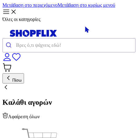
Μετάβαση στο περιεχόμενο
Μετάβαση στο κυρίως μενού
Όλες οι κατηγορίες
Πίσω
Καλάθι αγορών
Αφαίρεση όλων