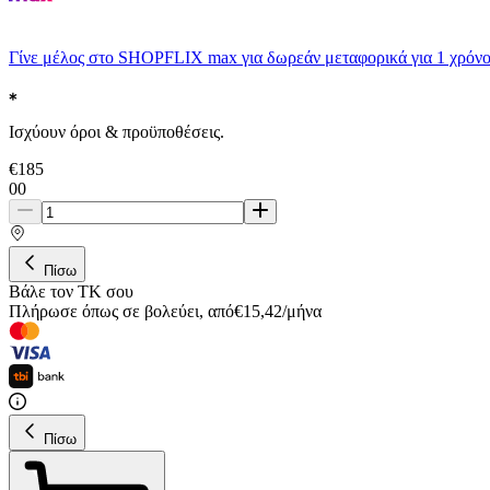
Γίνε μέλος στο SHOPFLIX max για δωρεάν μεταφορικά για 1 χρόνο
Ισχύουν όροι & προϋποθέσεις.
€
185
00
Πίσω
Βάλε τον ΤΚ σου
Πλήρωσε όπως σε βολεύει
,
από
€
15,42
/
μήνα
Πίσω