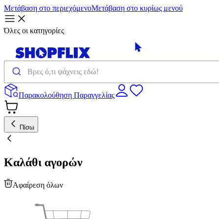
Μετάβαση στο περιεχόμενο
Μετάβαση στο κυρίως μενού
Όλες οι κατηγορίες
Παρακολούθηση Παραγγελίας
Πίσω
Καλάθι αγορών
Αφαίρεση όλων